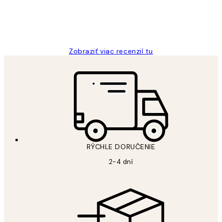
5 máj
Jana K
Zobraziť viac recenzií tu
RÝCHLE DORUČENIE
2-4 dní