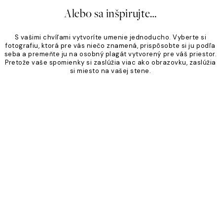
Alebo sa inšpirujte…
S vašimi chvíľami vytvoríte umenie jednoducho. Vyberte si
fotografiu, ktorá pre vás niečo znamená, prispôsobte si ju podľa
seba a premeňte ju na osobný plagát vytvorený pre váš priestor.
Pretože vaše spomienky si zaslúžia viac ako obrazovku, zaslúžia
si miesto na vašej stene.
Product
Slider