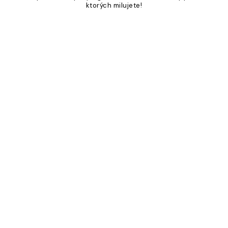
ktorých milujete!
Product
Slider