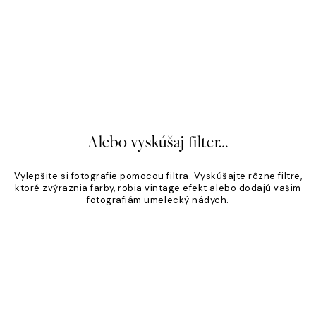
á Klasika
Piesočný odtieň
,95 €
Od 19,96 €
24,95 €
20%*
Alebo vyskúšaj filter…
Vylepšite si fotografie pomocou filtra. Vyskúšajte rôzne filtre,
ktoré zvýraznia farby, robia vintage efekt alebo dodajú vašim
fotografiám umelecký nádych.
Product
Slider