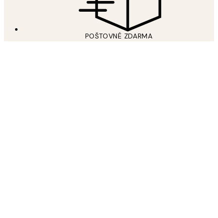
POŠTOVNÉ ZDARMA
Free shipping over 59 €
PRIDAJTE SA K NÁŠMU SVETU UMENIA
Prihláste sa na odber newslettera a získajte 15% zľavu na
plagáty pri ďalšom nákupe.
*
E-mail
ODOSLAŤ
Prečítajte si naše
Zásady ochrany osobných údajov
osobných údajov
o tom, ako spracúvame Vaše údaje