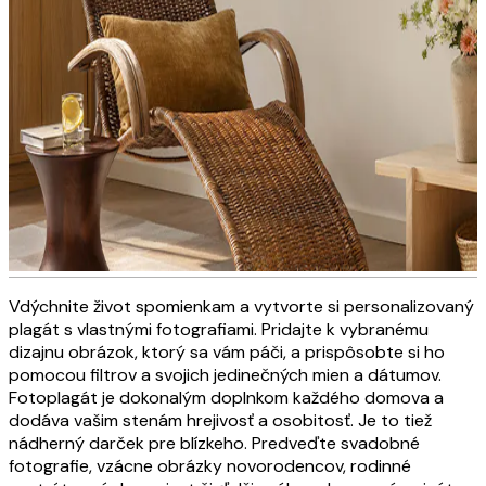
Vdýchnite život spomienkam a vytvorte si personalizovaný
Obrazy na plátne s osobnými
plagát s vlastnými fotografiami. Pridajte k vybranému
dizajnu obrázok, ktorý sa vám páči, a prispôsobte si ho
motívmi
pomocou filtrov a svojich jedinečných mien a dátumov.
Fotoplagát je dokonalým doplnkom každého domova a
dodáva vašim stenám hrejivosť a osobitosť. Je to tiež
VYTVORTE TERAZ
nádherný darček pre blízkeho. Predveďte svadobné
fotografie, vzácne obrázky novorodencov, rodinné