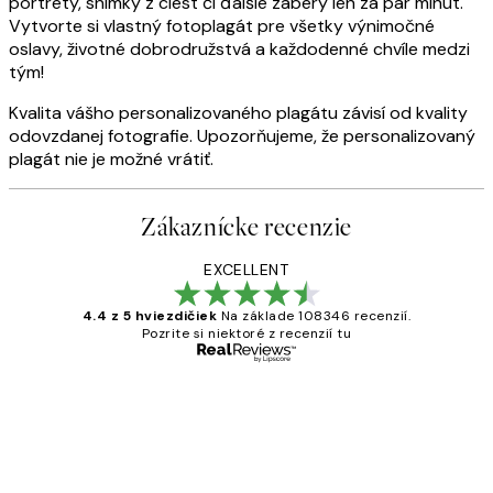
portréty, snímky z ciest či ďalšie zábery len za pár minút.
Vytvorte si vlastný fotoplagát pre všetky výnimočné
oslavy, životné dobrodružstvá a každodenné chvíle medzi
tým!
Kvalita vášho personalizovaného plagátu závisí od kvality
odovzdanej fotografie. Upozorňujeme, že personalizovaný
plagát nie je možné vrátiť.
Zákaznícke recenzie
EXCELLENT
4.4 z 5 hviezdičiek
Na základe 108346 recenzií.
Pozrite si niektoré z recenzií tu
Overený kupujúci
Zákaznícke
recenzie
All its ok