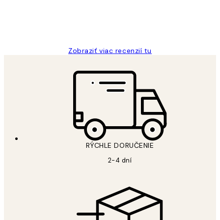
5 máj
Jana K
Zobraziť viac recenzií tu
RÝCHLE DORUČENIE
2-4 dní