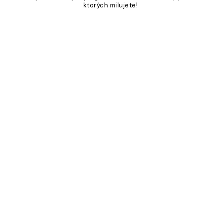
ktorých milujete!
Product
Slider