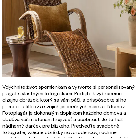
Vdýchnite život spomienkam a vytvorte si personalizovaný
Obrazy na plátne s osobnými
plagát s vlastnými fotografiami. Pridajte k vybranému
dizajnu obrázok, ktorý sa vám páči, a prispôsobte si ho
motívmi
pomocou filtrov a svojich jedinečných mien a dátumov.
Fotoplagát je dokonalým doplnkom každého domova a
dodáva vašim stenám hrejivosť a osobitosť. Je to tiež
VYTVORTE TERAZ
nádherný darček pre blízkeho. Predveďte svadobné
fotografie, vzácne obrázky novorodencov, rodinné