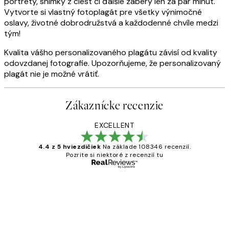
portréty, snímky z ciest či ďalšie zábery len za pár minút.
Vytvorte si vlastný fotoplagát pre všetky výnimočné
oslavy, životné dobrodružstvá a každodenné chvíle medzi
tým!
Kvalita vášho personalizovaného plagátu závisí od kvality
odovzdanej fotografie. Upozorňujeme, že personalizovaný
plagát nie je možné vrátiť.
Zákaznícke recenzie
EXCELLENT
4.4 z 5 hviezdičiek
Na základe 108346 recenzií.
Pozrite si niektoré z recenzií tu
Overený kupujúci
Zákaznícke
recenzie
All its ok