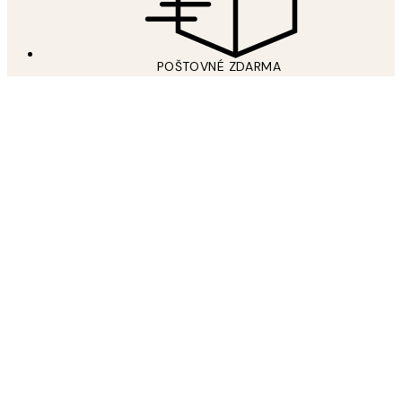
POŠTOVNÉ ZDARMA
Free shipping over 59 €
PRIDAJTE SA K NÁŠMU SVETU UMENIA
Prihláste sa na odber newslettera a získajte 15% zľavu na
plagáty pri ďalšom nákupe.
*
E-mail
ODOSLAŤ
Prečítajte si naše
Zásady ochrany osobných údajov
osobných údajov
o tom, ako spracúvame Vaše údaje