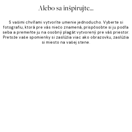
Alebo sa inšpirujte…
S vašimi chvíľami vytvoríte umenie jednoducho. Vyberte si
fotografiu, ktorá pre vás niečo znamená, prispôsobte si ju podľa
seba a premeňte ju na osobný plagát vytvorený pre váš priestor.
Pretože vaše spomienky si zaslúžia viac ako obrazovku, zaslúžia
si miesto na vašej stene.
Product
Slider