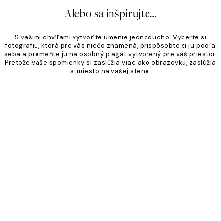
Alebo sa inšpirujte…
S vašimi chvíľami vytvoríte umenie jednoducho. Vyberte si
fotografiu, ktorá pre vás niečo znamená, prispôsobte si ju podľa
seba a premeňte ju na osobný plagát vytvorený pre váš priestor.
Pretože vaše spomienky si zaslúžia viac ako obrazovku, zaslúžia
si miesto na vašej stene.
Product
Slider