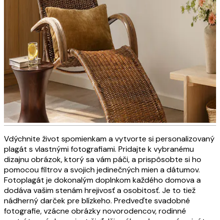
Vdýchnite život spomienkam a vytvorte si personalizovaný
Obrazy na plátne s osobnými
plagát s vlastnými fotografiami. Pridajte k vybranému
dizajnu obrázok, ktorý sa vám páči, a prispôsobte si ho
motívmi
pomocou filtrov a svojich jedinečných mien a dátumov.
Fotoplagát je dokonalým doplnkom každého domova a
dodáva vašim stenám hrejivosť a osobitosť. Je to tiež
VYTVORTE TERAZ
nádherný darček pre blízkeho. Predveďte svadobné
fotografie, vzácne obrázky novorodencov, rodinné