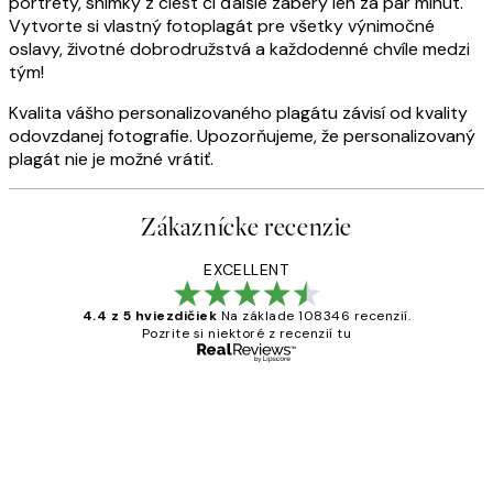
portréty, snímky z ciest či ďalšie zábery len za pár minút.
Vytvorte si vlastný fotoplagát pre všetky výnimočné
oslavy, životné dobrodružstvá a každodenné chvíle medzi
tým!
Kvalita vášho personalizovaného plagátu závisí od kvality
odovzdanej fotografie. Upozorňujeme, že personalizovaný
plagát nie je možné vrátiť.
Zákaznícke recenzie
EXCELLENT
4.4 z 5 hviezdičiek
Na základe 108346 recenzií.
Pozrite si niektoré z recenzií tu
Overený kupujúci
Zákaznícke
recenzie
All its ok