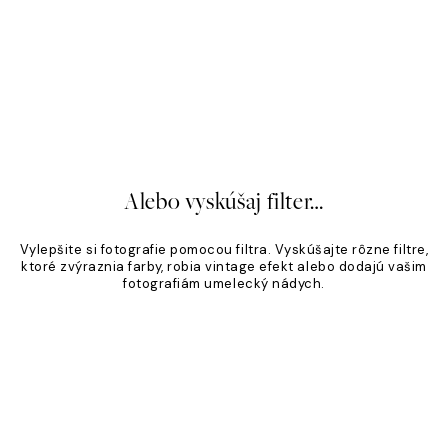
á Klasika
Piesočný odtieň
,95 €
Od 19,96 €
24,95 €
20%*
Alebo vyskúšaj filter…
Vylepšite si fotografie pomocou filtra. Vyskúšajte rôzne filtre,
ktoré zvýraznia farby, robia vintage efekt alebo dodajú vašim
fotografiám umelecký nádych.
Product
Slider