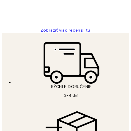
5 máj
Jana K
Zobraziť viac recenzií tu
RÝCHLE DORUČENIE
2-4 dní