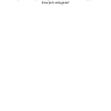
ktorých milujete!
Product
Slider