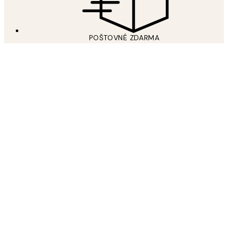
POŠTOVNÉ ZDARMA
Free shipping over 59 €
PRIDAJTE SA K NÁŠMU SVETU UMENIA
Prihláste sa na odber newslettera a získajte 15% zľavu na
plagáty pri ďalšom nákupe.
*
E-mail
ODOSLAŤ
Prečítajte si naše
Zásady ochrany osobných údajov
osobných údajov
o tom, ako spracúvame Vaše údaje