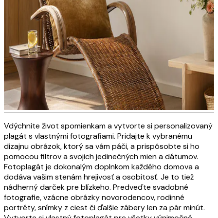
Vdýchnite život spomienkam a vytvorte si personalizovaný
Obrazy na plátne s osobnými
plagát s vlastnými fotografiami. Pridajte k vybranému
dizajnu obrázok, ktorý sa vám páči, a prispôsobte si ho
motívmi
pomocou filtrov a svojich jedinečných mien a dátumov.
Fotoplagát je dokonalým doplnkom každého domova a
dodáva vašim stenám hrejivosť a osobitosť. Je to tiež
VYTVORTE TERAZ
nádherný darček pre blízkeho. Predveďte svadobné
fotografie, vzácne obrázky novorodencov, rodinné
portréty, snímky z ciest či ďalšie zábery len za pár minút.
Vytvorte si vlastný fotoplagát pre všetky výnimočné