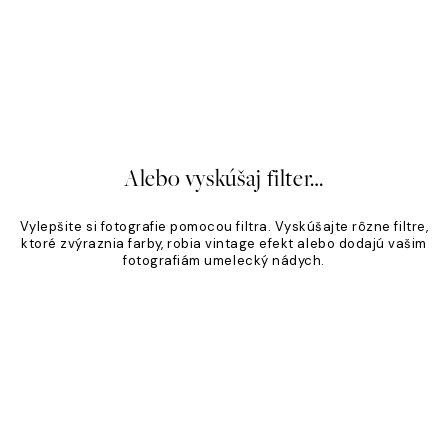
á Klasika
Piesočný odtieň
,95 €
Od 19,96 €
24,95 €
20%*
Alebo vyskúšaj filter…
Vylepšite si fotografie pomocou filtra. Vyskúšajte rôzne filtre,
ktoré zvýraznia farby, robia vintage efekt alebo dodajú vašim
fotografiám umelecký nádych.
Product
Slider