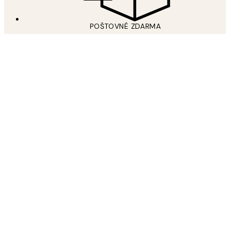
POŠTOVNÉ ZDARMA
Free shipping over 59 €
PRIDAJTE SA K NÁŠMU SVETU UMENIA
Prihláste sa na odber newslettera a získajte 15% zľavu na
plagáty pri ďalšom nákupe.
*
E-mail
ODOSLAŤ
Prečítajte si naše
Zásady ochrany osobných údajov
osobných údajov
o tom, ako spracúvame Vaše údaje