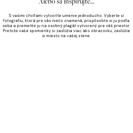
Alebo sa inšpirujte…
S vašimi chvíľami vytvoríte umenie jednoducho. Vyberte si
fotografiu, ktorá pre vás niečo znamená, prispôsobte si ju podľa
seba a premeňte ju na osobný plagát vytvorený pre váš priestor.
Pretože vaše spomienky si zaslúžia viac ako obrazovku, zaslúžia
si miesto na vašej stene.
Product
Slider