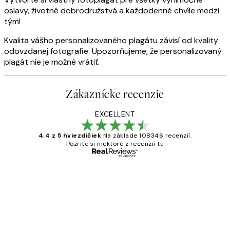
oslavy, životné dobrodružstvá a každodenné chvíle medzi
tým!
Kvalita vášho personalizovaného plagátu závisí od kvality
odovzdanej fotografie. Upozorňujeme, že personalizovaný
plagát nie je možné vrátiť.
Zákaznícke recenzie
EXCELLENT
4.4 z 5 hviezdičiek
Na základe 108346 recenzií.
Pozrite si niektoré z recenzií tu
Overený kupujúci
Zákaznícke
recenzie
All its ok