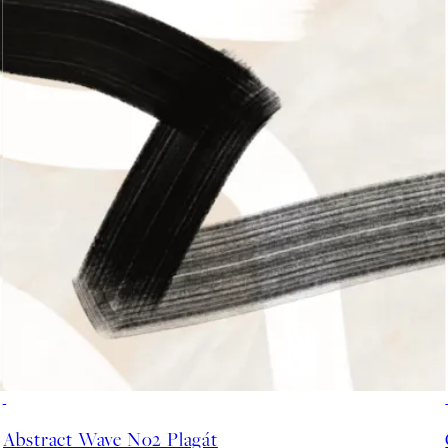
50%*
Abstract Wave No2 Plagát