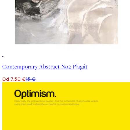
50%*
Contemporary Abstract No2 Plagát
Od 7,50 €
15 €