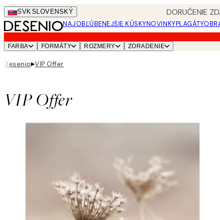
Skip
DORUČENIE ZD
SVK
SLOVENSKÝ
to
NAJOBĽÚBENEJŠIE KÚSKY
NOVINKY
PLAGÁTY
OBRA
main
content.
FARBA
FORMÁTY
ROZMERY
ZORADENIE
▸
Desenio
VIP Offer
VIP Offer