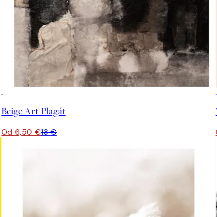
50%*
Beige Art Plagát
Od 6,50 €
13 €