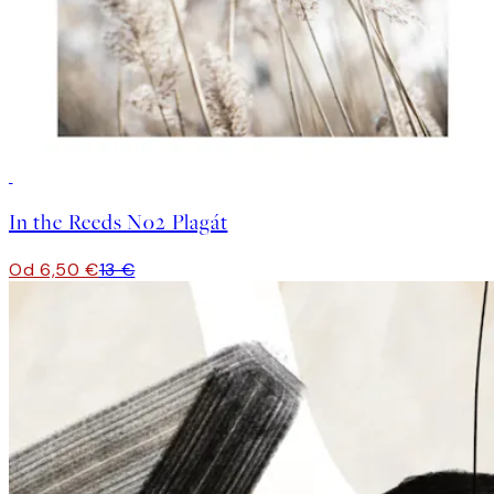
50%*
In the Reeds No2 Plagát
Od 6,50 €
13 €