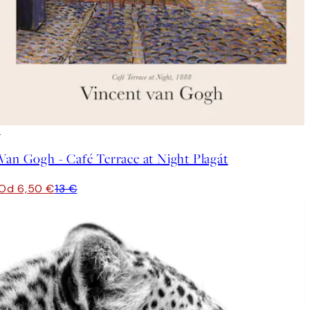
50%*
Van Gogh - Café Terrace at Night Plagát
Od 6,50 €
13 €