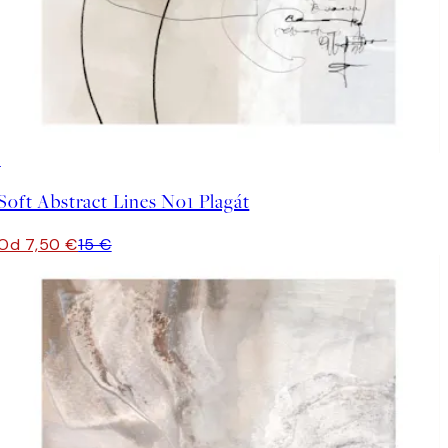
50%*
Soft Abstract Lines No1 Plagát
Od 7,50 €
15 €