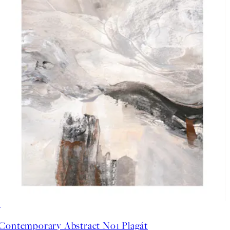
50%*
Contemporary Abstract No1 Plagát