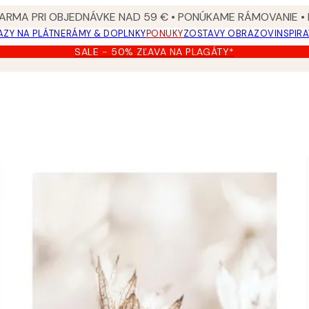
ARMA PRI OBJEDNÁVKE NAD 59 € • PONÚKAME RÁMOVANIE •
ZY NA PLÁTNE
RÁMY & DOPLNKY
PONUKY
ZOSTAVY OBRAZOV
INSPIR
SALE - 50% ZĽAVA NA PLAGÁTY*