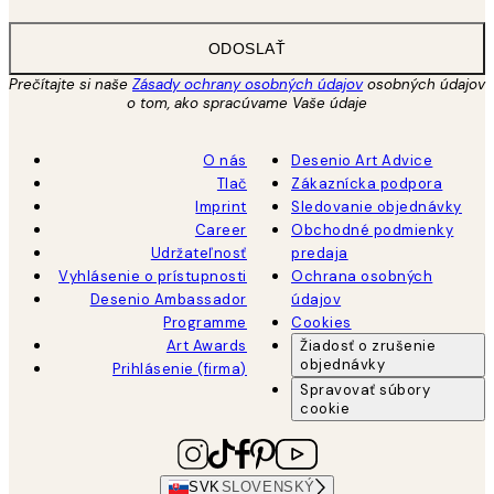
ODOSLAŤ
Prečítajte si naše
Zásady ochrany osobných údajov
osobných údajov
o tom, ako spracúvame Vaše údaje
O nás
Desenio Art Advice
Tlač
Zákaznícka podpora
Imprint
Sledovanie objednávky
Career
Obchodné podmienky
Udržateľnosť
predaja
Vyhlásenie o prístupnosti
Ochrana osobných
Desenio Ambassador
údajov
Programme
Cookies
Art Awards
Žiadosť o zrušenie
objednávky
Prihlásenie (firma)
Spravovať súbory
cookie
SVK
SLOVENSKÝ