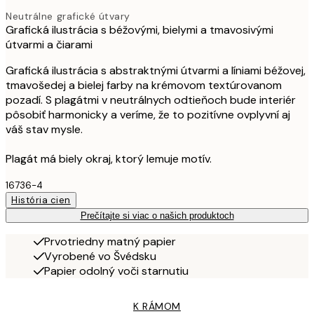
Neutrálne grafické útvary
Grafická ilustrácia s béžovými, bielymi a tmavosivými
útvarmi a čiarami
Grafická ilustrácia s abstraktnými útvarmi a líniami béžovej,
tmavošedej a bielej farby na krémovom textúrovanom
pozadí. S plagátmi v neutrálnych odtieňoch bude interiér
pôsobiť harmonicky a veríme, že to pozitívne ovplyvní aj
váš stav mysle.
Plagát má biely okraj, ktorý lemuje motív.
16736-4
História cien
Prečítajte si viac o našich produktoch
Prvotriedny matný papier
Vyrobené vo Švédsku
Papier odolný voči starnutiu
K RÁMOM