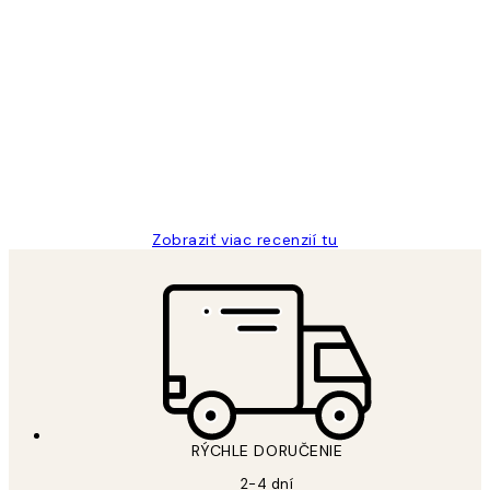
Overený kupujúci
Zákaznícke
recenzie
All its ok
5 máj
Jana K
Zobraziť viac recenzií tu
RÝCHLE DORUČENIE
2-4 dní