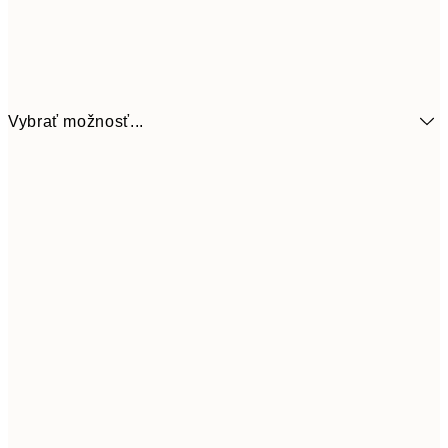
Vybrať možnosť...
6,
21x30 cm