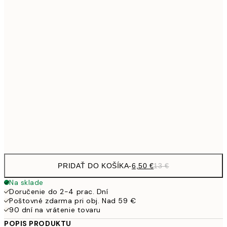
9,
30x40 cm
19,
13,7
40x50 cm
27,
16,2
50x70 cm
32,
24,5
70x100 cm
Frame
options
PRIDAŤ DO KOŠÍKA
-
6,50 €
13 €
Na sklade
Doručenie do 2-4 prac. Dní
Poštovné zdarma pri obj. Nad 59 €
90 dní na vrátenie tovaru
POPIS PRODUKTU