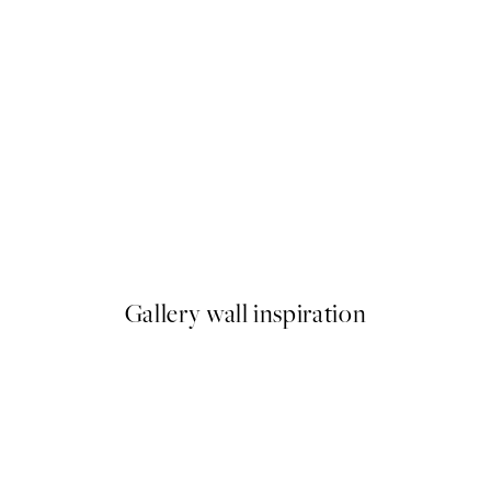
50%*
Inner Circle No1 Plagát
Od 6,50 €
13 €
Gallery wall inspiration