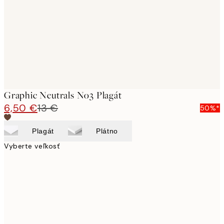
Graphic Neutrals No3 Plagát
6,50 €
13 €
50%*
Plagát
Plátno
Vyberte veľkosť