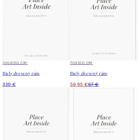
100X150 CM
15%*
70X100 CM
Biely drevený rám
Biely drevený rám
339 €
56,95 €
67 €