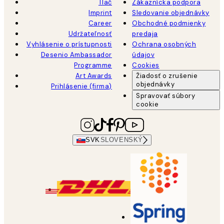
Tlač
Zákaznícka podpora
Imprint
Sledovanie objednávky
Career
Obchodné podmienky
Udržateľnosť
predaja
Vyhlásenie o prístupnosti
Ochrana osobných
Desenio Ambassador
údajov
Programme
Cookies
Art Awards
Žiadosť o zrušenie
objednávky
Prihlásenie (firma)
Spravovať súbory
cookie
SVK
SLOVENSKÝ