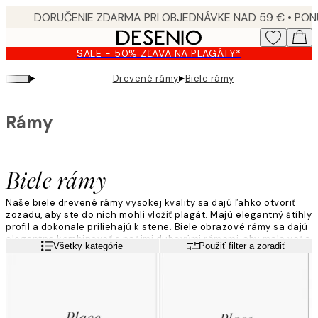
Skip
to
main
SALE - 50% ZĽAVA NA PLAGÁTY*
content.
▸
▸
Drevené rámy
Biele rámy
Rámy
Biele rámy
Naše biele drevené rámy vysokej kvality sa dajú ľahko otvoriť
zozadu, aby ste do nich mohli vložiť plagát. Majú elegantný štíhly
profil a dokonale priliehajú k stene. Biele obrazové rámy sa dajú
elegantne kombinovať s našimi dubovými rámami, aby mala vaša
Viac informácií
Všetky kategórie
Použiť filter a zoradiť
zostava obrazov štýlový škandinávsky vzhľad.