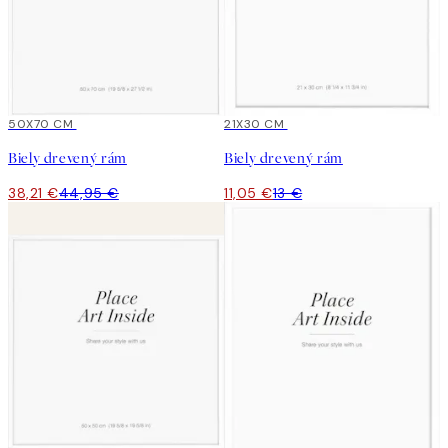
15%*
50X70 CM
15%*
21X30 CM
Biely drevený rám
Biely drevený rám
38,21 €
44,95 €
11,05 €
13 €