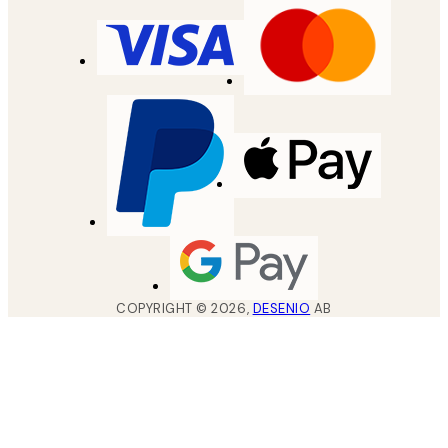
COPYRIGHT ©
2026
,
DESENIO
AB