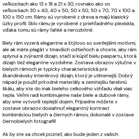
veľkostiach ako 13 x 18 a 21 x 30, rovnako ako vo
veľkostiach 30 x 40, 40 x 50, 50 x 50, 50 x 70, 70 x 100 a
100 x 150 cm. Rámy sú vyrobené z dreva a majú klasický
úzky profil. Sklo rámu je vyrobené z priehľadného plexiskla,
vďaka tomu sú rámy ľahké a nerozbitné.
Biely rám vyzerá elegantne a štýlovo so svetlejšími motívmi,
ale ak máte plagát v tmavších odtieňoch a chcete, aby rám
splynul a zvýraznil dizajn, stačí si kúpiť bielu paspartu, ktorá
dizajn tiež elegantne vyzdvihne. Zostava obrazov výlučne v
bielych rámoch je typicky charakteristická pre
škandinávsky interiérový dizajn, ktorý je utlmenejší. Dobrý
nápad je použiť prírodné materiály a zemitejšiu farebnú
škálu, aby ste do inak bieleho celkového vzhľadu vliali viac
tepla. Veľmi radi kombinujeme naše biele a dubové rámy,
aby sme vytvorili teplejší dojem. Prípadne môžete v
zostave obrazov dosiahnuť elegantný kontrast
kombináciou bielych a čiernych rámov, dokonalé v zostave
čiernobielych fotografií!
Ak by ste sa chceli pozrieť, ako bude jeden z vašich