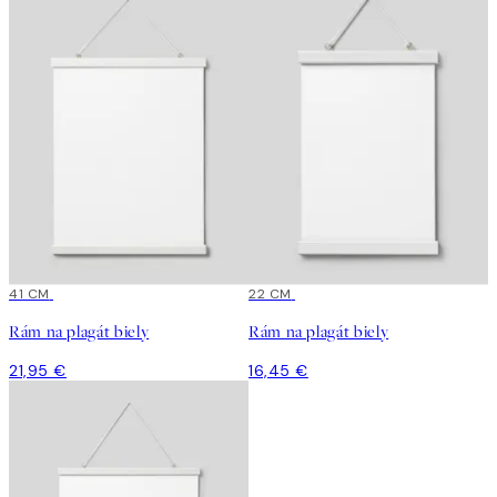
41 CM
22 CM
Rám na plagát biely
Rám na plagát biely
21,95 €
16,45 €