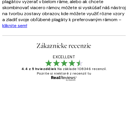
plagátov vyzerať v bielom ráme, alebo ak chcete
skombinovať viacero rámov, môžete si vyskúšať náš nástroj
na tvorbu zostavy obrazov, kde môžete využiť rôzne vzory
a zladiť svoje obľúbené plagáty k preferovaným rámom –
kliknite sem!
Zákaznícke recenzie
EXCELLENT
4.4 z 5 hviezdičiek
Na základe 108346 recenzií.
Pozrite si niektoré z recenzií tu
Overený kupujúci
Zákaznícke
recenzie
All its ok
5 máj