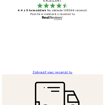
EXCELLENT
4.4 z 5 hviezdičiek
Na základe 108346 recenzií.
Pozrite si niektoré z recenzií tu
Overený kupujúci
Zákaznícke
recenzie
All its ok
5 máj
Jana K
Zobraziť viac recenzií tu