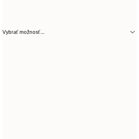
Vybrať možnosť...
7,
13x18 cm
8,