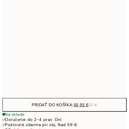
11,0
21x30 cm
23,7
30x40 cm
27,
33,1
40x50 cm
33,1
50x50 cm
38,2
50x70 cm
44,
56,9
70x100 cm
100x150 cm
33
PRIDAŤ DO KOŠÍKA
-
56,95 €
67 €
Na sklade
Doručenie do 2-4 prac. Dní
Poštovné zdarma pri obj. Nad 59 €