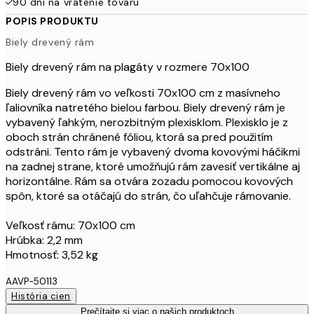
90 dní na vrátenie tovaru
POPIS PRODUKTU
Biely drevený rám
Biely drevený rám na plagáty v rozmere 70x100
Biely drevený rám vo veľkosti 70x100 cm z masívneho
ľaliovníka natretého bielou farbou. Biely drevený rám je
vybavený ľahkým, nerozbitným plexisklom. Plexisklo je z
oboch strán chránené fóliou, ktorá sa pred použitím
odstráni. Tento rám je vybavený dvoma kovovými háčikmi
na zadnej strane, ktoré umožňujú rám zavesiť vertikálne aj
horizontálne. Rám sa otvára zozadu pomocou kovových
spôn, ktoré sa otáčajú do strán, čo uľahčuje rámovanie.
Veľkosť rámu: 70x100 cm
Hrúbka: 2,2 mm
Hmotnosť: 3,52 kg
AAVP-50113
História cien
Prečítajte si viac o našich produktoch