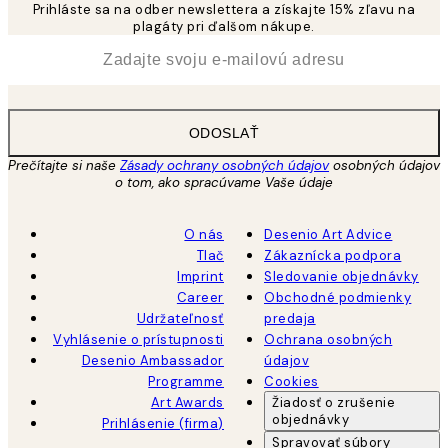
Prihláste sa na odber newslettera a získajte 15% zľavu na
plagáty pri ďalšom nákupe.
*
E-mail
ODOSLAŤ
Prečítajte si naše
Zásady ochrany osobných údajov
osobných údajov
o tom, ako spracúvame Vaše údaje
O nás
Desenio Art Advice
Tlač
Zákaznícka podpora
Imprint
Sledovanie objednávky
Career
Obchodné podmienky
Udržateľnosť
predaja
Vyhlásenie o prístupnosti
Ochrana osobných
Desenio Ambassador
údajov
Programme
Cookies
Art Awards
Žiadosť o zrušenie
objednávky
Prihlásenie (firma)
Spravovať súbory