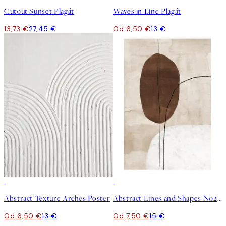
Cutout Sunset Plagát
Waves in Line Plagát
13,73 €
27,45 €
Od 6,50 €
13 €
50%*
50%*
Abstract Texture Arches Poster
Abstract Lines and Shapes No2 Plagát
Od 6,50 €
13 €
Od 7,50 €
15 €