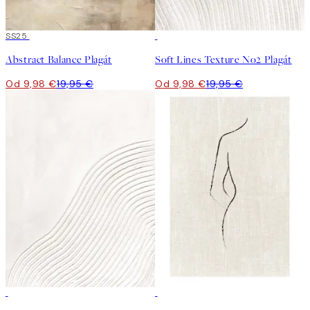
50%*
SS25
50%*
Abstract Balance Plagát
Soft Lines Texture No2 Plagát
Od 9,98 €
19,95 €
Od 9,98 €
19,95 €
50%*
50%*