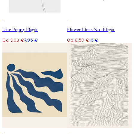
50%*
50%*
Line Poppy Plagát
Flower Lines No1 Plagát
Od 3,98 €
7,95 €
Od 6,50 €
13 €
50%*
50%*