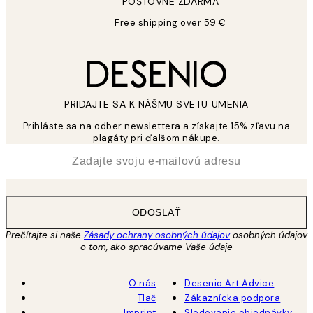
POŠTOVNÉ ZDARMA
Free shipping over 59 €
PRIDAJTE SA K NÁŠMU SVETU UMENIA
Prihláste sa na odber newslettera a získajte 15% zľavu na
plagáty pri ďalšom nákupe.
*
E-mail
ODOSLAŤ
Prečítajte si naše
Zásady ochrany osobných údajov
osobných údajov
o tom, ako spracúvame Vaše údaje
O nás
Desenio Art Advice
Tlač
Zákaznícka podpora
Imprint
Sledovanie objednávky