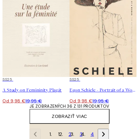
50%*
SS25
50%*
SS25
A Study on Femininity Plagát
Egon Schiele - Portrait of a Woman Plagát
Od 9,98 €
19,95 €
Od 9,98 €
19,95 €
JE ZOBRAZENÝCH 36 Z 131 PRODUKTOV
ZOBRAZIŤ VIAC
1
2
3
4