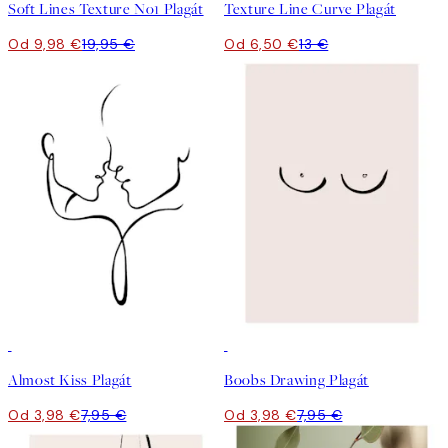
Soft Lines Texture No1 Plagát
Texture Line Curve Plagát
Od 9,98 €
19,95 €
Od 6,50 €
13 €
50%*
50%*
Almost Kiss Plagát
Boobs Drawing Plagát
Od 3,98 €
7,95 €
Od 3,98 €
7,95 €