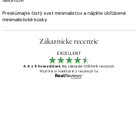
favoritov!
Preskúmajte čistý svet minimalistov a nájdite obľúbené
minimalistické kúsky.
Zákaznícke recenzie
EXCELLENT
4.4 z 5 hviezdičiek
Na základe 108346 recenzií.
Pozrite si niektoré z recenzií tu
Overený kupujúci
Zákaznícke
recenzie
All its ok
5 máj
Jana K