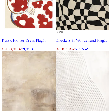
50%*
50%*
SS25
Rustic Flower Dress Plagát
Checkers in Wonderland Plagát
Od 10,98 €
21,95 €
Od 10,98 €
21,95 €