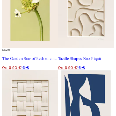
50%*
SS25
50%*
The Garden Star of Bethlehem Plagát
Tactile Shapes No2 Plagát
Od 6,50 €
13 €
Od 6,50 €
13 €