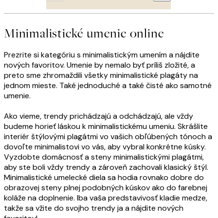
Minimalistické umenie online
Prezrite si kategóriu s minimalistickým umením a nájdite
nových favoritov. Umenie by nemalo byť príliš zložité, a
preto sme zhromaždili všetky minimalistické plagáty na
jednom mieste. Také jednoduché a také čisté ako samotné
umenie.
Ako vieme, trendy prichádzajú a odchádzajú, ale vždy
budeme horieť láskou k minimalistickému umeniu. Skrášlite
interiér štýlovými plagátmi vo vašich obľúbených tónoch a
dovoľte minimalistovi vo vás, aby vybral konkrétne kúsky.
Vyzdobte domácnosť a steny minimalistickými plagátmi,
aby ste boli vždy trendy a zároveň zachovali klasický štýl.
Minimalistické umelecké diela sa hodia rovnako dobre do
obrazovej steny plnej podobných kúskov ako do farebnej
koláže na doplnenie. Iba vaša predstavivosť kladie medze,
takže sa vžite do svojho trendy ja a nájdite nových