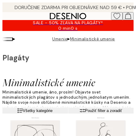
Skip
to
main
SALE - 50% ZĽAVA NA PLAGÁTY*
content.
0 min
0 s
Platné
do:
▸
▸
Umenie
Minimalistické umenie
2026-
08-
09
Plagáty
Minimalistické umenie
Minimalistické umenie, áno, prosím! Objavte svet
minimalistických plagátov s jednoduchým, jednoliatym umením.
Nájdite svoje nové obľúbené minimalistické kúsky na Desenio a
vytvorte modernú obrazovú stenu plnú favoritov. Milujeme tieto
Viac informácií
Všetky kategórie
Použiť filter a zoradiť
pekné, jednoduché plagáty a dúfame, že vy tiež.