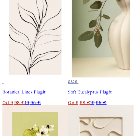
50%*
50%*
SS25
Botanical Lines Plagát
Soft Eucalyptus Plagát
Od 9,98 €
19,95 €
Od 9,98 €
19,95 €