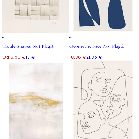
50%*
50%*
Tactile Shapes No1 Plagát
Geometric Face No1 Plagát
Od 6,50 €
13 €
10,98 €
21,95 €