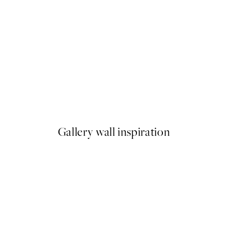
50%*
rden at Giverny Plagát
Beauty Begins Plagát
Od 6,50 €
13 €
Gallery wall inspiration