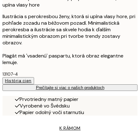
upína vlasy hore
Ilustrácia s perokresbou ženy, ktorá si upína vlasy hore, pri
pohľade zozadu na béžovom pozadí. Minimalistická
perokresba a ilustrácie sa skvele hodia k ďalším
minimalistickým obrazom pri tvorbe trendy zostavy
obrazov.
Plagát má 'vsadenú' paspartu, ktorá obraz elegantne
lemuje.
13107-4
História cien
Prečítajte si viac o našich produktoch
Prvotriedny matný papier
Vyrobené vo Švédsku
Papier odolný voči starnutiu
K RÁMOM