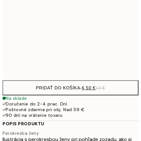
9,
30x40 cm
19,
13,7
40x50 cm
27,
16,2
50x70 cm
32,
Frame
options
PRIDAŤ DO KOŠÍKA
-
6,50 €
13 €
Na sklade
Doručenie do 2-4 prac. Dní
Poštovné zdarma pri obj. Nad 59 €
90 dní na vrátenie tovaru
POPIS PRODUKTU
Perokresba ženy
Ilustrácia s perokresbou ženy pri pohľade zozadu, ako si