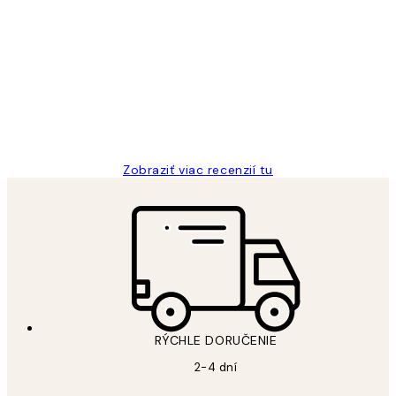
Zákaznícke
recenzie
All its ok
5 máj
Jana K
Zobraziť viac recenzií tu
RÝCHLE DORUČENIE
2-4 dní