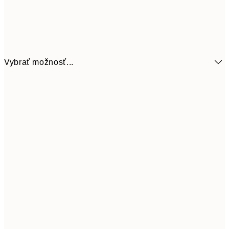
Vybrať možnosť...
6,
21x30 cm