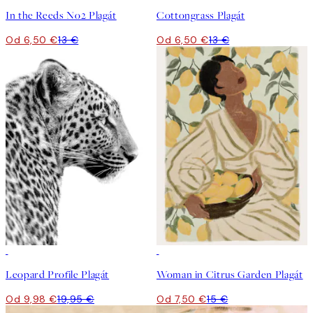
In the Reeds No2 Plagát
Cottongrass Plagát
Od 6,50 €
13 €
Od 6,50 €
13 €
50%*
50%*
Leopard Profile Plagát
Woman in Citrus Garden Plagát
Od 9,98 €
19,95 €
Od 7,50 €
15 €