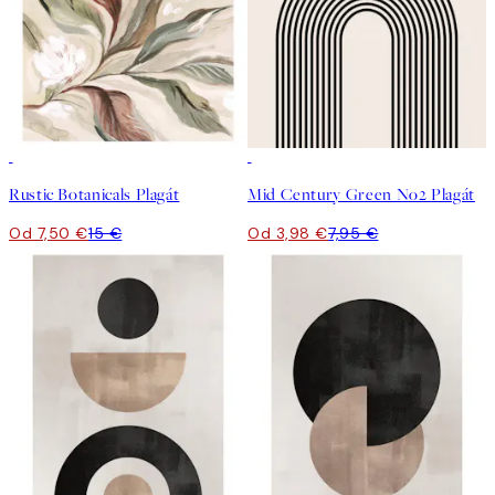
50%*
50%*
Rustic Botanicals Plagát
Mid Century Green No2 Plagát
Od 7,50 €
15 €
Od 3,98 €
7,95 €