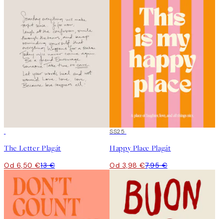
50%*
50%*
SS25
The Letter Plagát
Happy Place Plagát
Od 6,50 €
13 €
Od 3,98 €
7,95 €