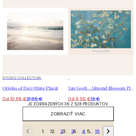
50%*
STUDIO COLLECTION
50%*
Origins of Everything Plagát
Van Gogh - Almond Blossom Plagát
Od 10,98 €
21,95 €
Od 6,50 €
13 €
JE ZOBRAZENÝCH 36 Z 528 PRODUKTOV
ZOBRAZIŤ VIAC
1
2
3
4
…
15