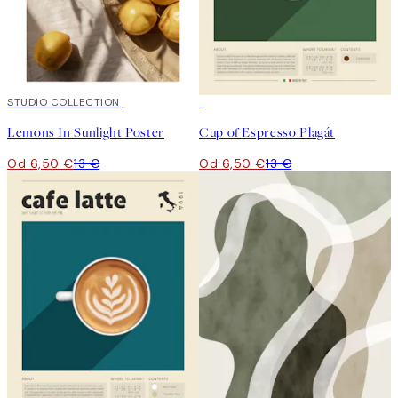
50%*
STUDIO COLLECTION
50%*
Lemons In Sunlight Poster
Cup of Espresso Plagát
Od 6,50 €
13 €
Od 6,50 €
13 €