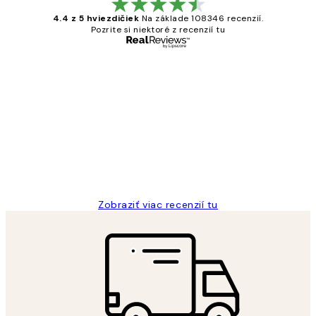
4.4 z 5 hviezdičiek
Na základe 108346 recenzií.
Pozrite si niektoré z recenzií tu
Overený kupujúci
Zákaznícke
recenzie
All its ok
5 máj
Jana K
Zobraziť viac recenzií tu