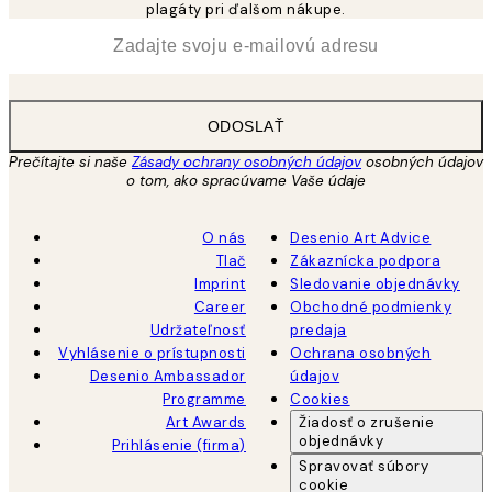
plagáty pri ďalšom nákupe.
*
E-mail
ODOSLAŤ
Prečítajte si naše
Zásady ochrany osobných údajov
osobných údajov
o tom, ako spracúvame Vaše údaje
O nás
Desenio Art Advice
Tlač
Zákaznícka podpora
Imprint
Sledovanie objednávky
Career
Obchodné podmienky
Udržateľnosť
predaja
Vyhlásenie o prístupnosti
Ochrana osobných
Desenio Ambassador
údajov
Programme
Cookies
Art Awards
Žiadosť o zrušenie
objednávky
Prihlásenie (firma)
Spravovať súbory
cookie