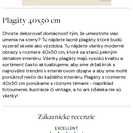
Plagáty 40x50 cm
Chcete dekorovať domácnosť tým, že umiestnite viac
umenia na steny? Tu nájdete lacné plagáty, ktoré budú
vyzerať skvele ako výzdoba. Tu nájdete všetky moderné
obrazy v rozmere 40x50 cm, ktoré sa stanú pekným
detailom interiéru. Všetky plagáty majú vysokú kvalitu a
sortiment často aktualizujeme, aby sme držali krok s
najnovšími trendmi v interiérovom dizajne a aby sme mohli
ponúknuť niečo do každého interiéru. Plagáty s rozmermi
40x50 cm ponúkame s rôznymi témami - napríklad
fotoumenie, ilustrácie či vintage, a to ani zďaleka nie sú
všetky!
Zákaznícke recenzie
EXCELLENT