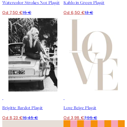
Watercolor Strokes No1 Plagát
Kahlo in Green Plagát
Od 7,50 €
15 €
Od 6,50 €
13 €
50%*
50%*
Brigitte Bardot Plagát
Love Beige Plagát
Od 8,23 €
16,45 €
Od 3,98 €
7,95 €