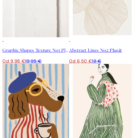
50%*
50%*
Graphic Shapes Texture No1 Plagát
Abstract Lines No2 Plagát
Od 9,98 €
19,95 €
Od 6,50 €
13 €