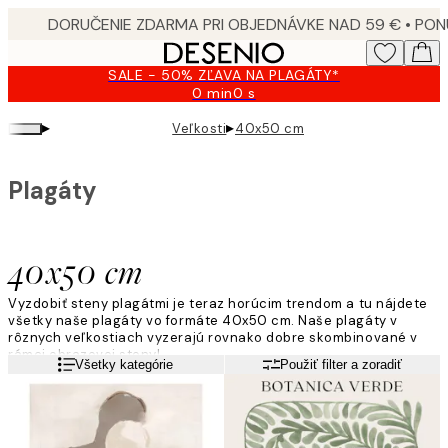
Skip
to
main
SALE - 50% ZĽAVA NA PLAGÁTY*
content.
0 min
0 s
Platné
do:
▸
▸
Veľkosti
40x50 cm
2026-
08-
09
Plagáty
40x50 cm
Vyzdobiť steny plagátmi je teraz horúcim trendom a tu nájdete
všetky naše plagáty vo formáte 40x50 cm. Naše plagáty v
rôznych veľkostiach vyzerajú rovnako dobre skombinované v
rámci obrazovej steny!
Viac informácií
Všetky kategórie
Použiť filter a zoradiť