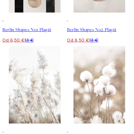
50%*
50%*
Berlin Shapes No1 Plagát
Berlin Shapes No2 Plagát
Od 6,50 €
13 €
Od 6,50 €
13 €
50%*
50%*