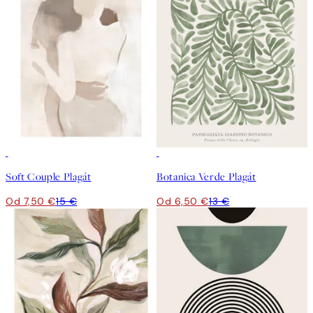
50%*
50%*
Soft Couple Plagát
Botanica Verde Plagát
Od 7,50 €
15 €
Od 6,50 €
13 €