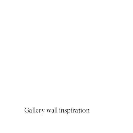
50%*
Cottongrass Plagát
Od 6,50 €
13 €
Gallery wall inspiration