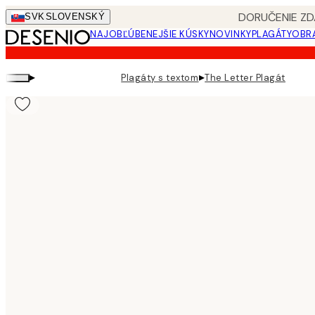
Skip
DORUČENIE ZD
SVK
SLOVENSKÝ
to
NAJOBĽÚBENEJŠIE KÚSKY
NOVINKY
PLAGÁTY
OBRA
main
content.
▸
▸
Plagáty s textom
The Letter Plagát