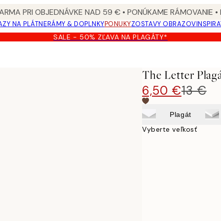
ARMA PRI OBJEDNÁVKE NAD 59 € • PONÚKAME RÁMOVANIE •
ZY NA PLÁTNE
RÁMY & DOPLNKY
PONUKY
ZOSTAVY OBRAZOV
INSPIR
SALE - 50% ZĽAVA NA PLAGÁTY*
The Letter Plag
6,50 €
13 €
Plagát
Vyberte veľkosť