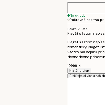
40x50 cm
Na sklade
Poštovné zdarma pri
50x70 cm
Láska v liste
Plagát s listom napís
70x100 cm
Plagát s listom napí
romantický plagát lis
všetko má nejakú príč
dennodenne pripomína
10999-4
História cien
Prečítajte si viac o našic