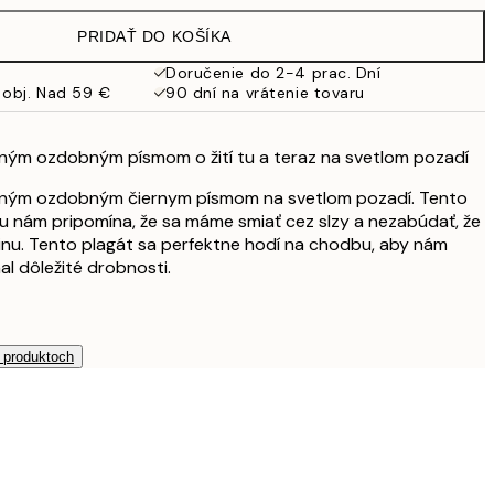
19,95 €
PRIDAŤ DO KOŠÍKA
13,73 €
27,45 €
Doručenie do 2-4 prac. Dní
 obj. Nad 59 €
90 dní na vrátenie tovaru
16,23 €
32,45 €
24,50 €
aným ozdobným písmom o žití tu a teraz na svetlom pozadí
49 €
saným ozdobným čiernym písmom na svetlom pozadí. Tento
tu nám pripomína, že sa máme smiať cez slzy a nezabúdať, že
inu. Tento plagát sa perfektne hodí na chodbu, aby nám
l dôležité drobnosti.
h produktoch