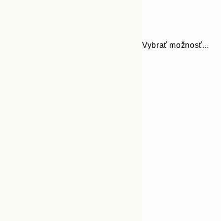
Vybrať možnosť...
Frame
21x30 cm
options
30x40 cm