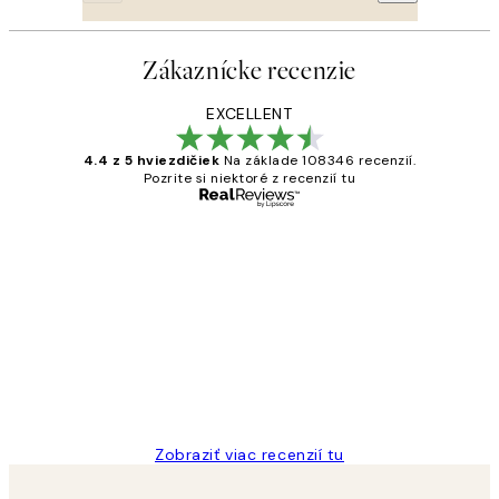
Zákaznícke recenzie
EXCELLENT
4.4 z 5 hviezdičiek
Na základe 108346 recenzií.
Pozrite si niektoré z recenzií tu
Overený kupujúci
Zákaznícke
recenzie
All its ok
5 máj
Jana K
Zobraziť viac recenzií tu