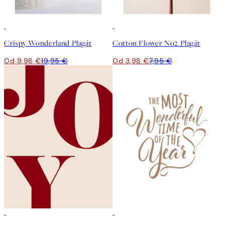
50%*
50%*
Crispy Wonderland Plagát
Cotton Flower No2 Plagát
Od 9,98 €
19,95 €
Od 3,98 €
7,95 €
50%*
50%*