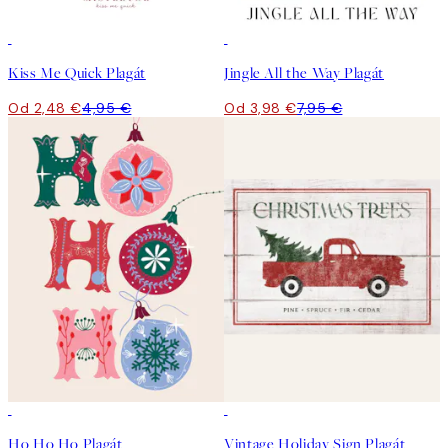
50%*
50%*
Kiss Me Quick Plagát
Jingle All the Way Plagát
Od 2,48 €
4,95 €
Od 3,98 €
7,95 €
50%*
50%*
Ho Ho Ho Plagát
Vintage Holiday Sign Plagát