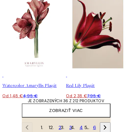
-70%
Outlet
-70%
Outlet
Watercolor Amaryllis Plagát
Red Lily Plagát
Od 1,48 €
4,95 €
Od 2,38 €
7,95 €
JE ZOBRAZENÝCH 36 Z 212 PRODUKTOV
ZOBRAZIŤ VIAC
1
2
3
4
…
6