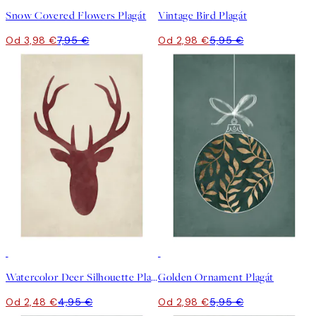
Snow Covered Flowers Plagát
Vintage Bird Plagát
Od 3,98 €
7,95 €
Od 2,98 €
5,95 €
50%*
50%*
Watercolor Deer Silhouette Plagát
Golden Ornament Plagát
Od 2,48 €
4,95 €
Od 2,98 €
5,95 €