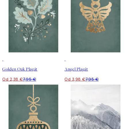
-70%
50%*
Golden Oak Plagát
Angel Plagát
Od 2,38 €
7,95 €
Od 3,98 €
7,95 €