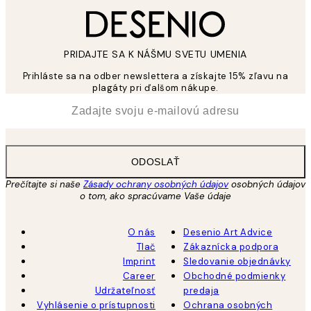
PRIDAJTE SA K NÁŠMU SVETU UMENIA
Prihláste sa na odber newslettera a získajte 15% zľavu na
plagáty pri ďalšom nákupe.
*
E-mail
ODOSLAŤ
Prečítajte si naše
Zásady ochrany osobných údajov
osobných údajov
o tom, ako spracúvame Vaše údaje
O nás
Desenio Art Advice
Tlač
Zákaznícka podpora
Imprint
Sledovanie objednávky
Career
Obchodné podmienky
Udržateľnosť
predaja
Vyhlásenie o prístupnosti
Ochrana osobných