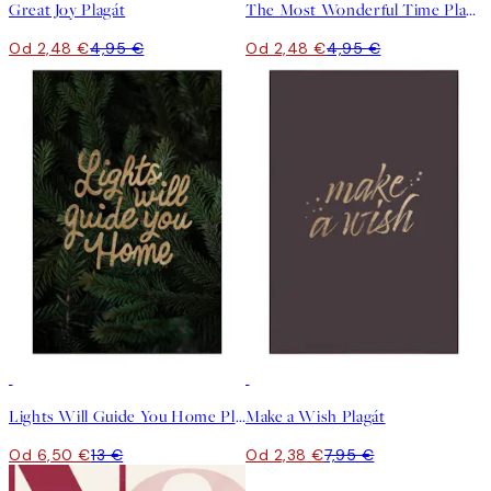
Great Joy Plagát
The Most Wonderful Time Plagát
Od 2,48 €
4,95 €
Od 2,48 €
4,95 €
50%*
-70%
Outlet
Lights Will Guide You Home Plagát
Make a Wish Plagát
Od 6,50 €
13 €
Od 2,38 €
7,95 €