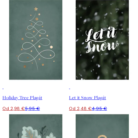
50%*
50%*
Holiday Tree Plagát
Let it Snow Plagát
Od 2,98 €
5,95 €
Od 2,48 €
4,95 €