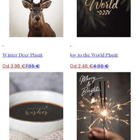
50%*
50%*
Winter Deer Plagát
Joy to the World Plagát
Od 3,98 €
7,95 €
Od 2,48 €
4,95 €