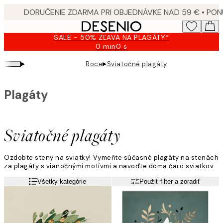
Skip
to
main
SALE - 50% ZĽAVA NA PLAGÁTY*
content.
0 min
0 s
Platné
do:
▸
▸
Roce
Sviatočné plagáty
2026-
08-
10
Plagáty
Sviatočné plagáty
Ozdobte steny na sviatky! Vymeňte súčasné plagáty na stenách
za plagáty s vianočnými motívmi a navoďte doma čaro sviatkov.
Všetky kategórie
Použiť filter a zoradiť