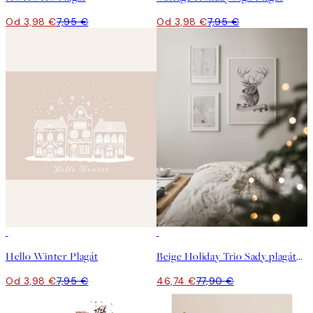
Od 3,98 €
7,95 €
Od 3,98 €
7,95 €
50%*
-40%
Hello Winter Plagát
Beige Holiday Trio Sady plagátov
Od 3,98 €
7,95 €
46,74 €
77,90 €