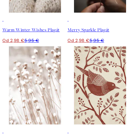
50%*
50%*
Warm Winter Wishes Plagát
Merry Sparkle Plagát
Od 2,98 €
5,95 €
Od 2,98 €
5,95 €
50%*
50%*