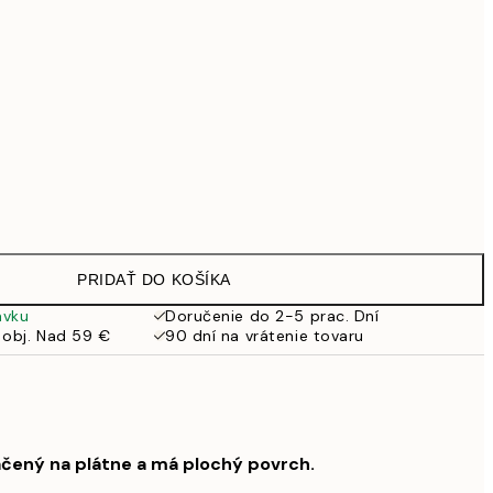
99 €
118,30 €
169 €
Bez rámu
PRIDAŤ DO KOŠÍKA
ávku
Doručenie do 2-5 prac. Dní
 obj. Nad 59 €
90 dní na vrátenie tovaru
ačený na plátne a má plochý povrch.