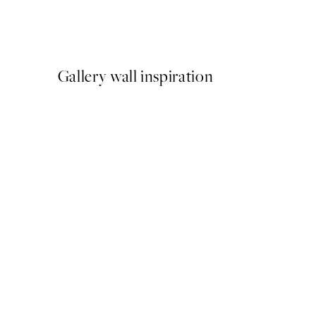
Beige Golden Flow No2 Pla
Od 9,98 €
19,95 €
Gallery wall inspiration