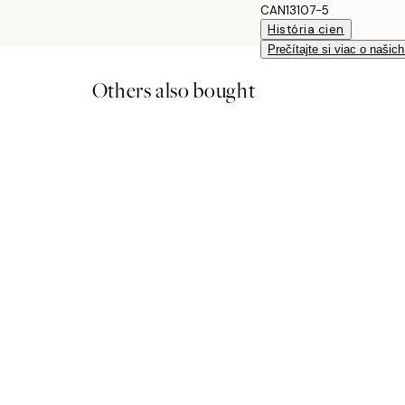
CAN13107-5
História cien
Prečítajte si viac o našic
Others also bought