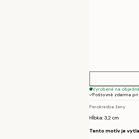
70x100 cm
Vyrobené na objedn
Poštovné zdarma pri
Perokresba ženy
Hĺbka: 3,2 cm
Tento motív je vytl