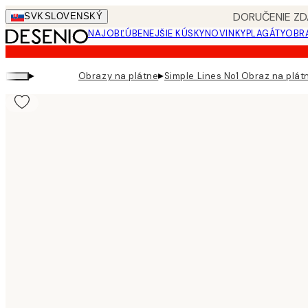
Skip
DORUČENIE ZD
SVK
SLOVENSKÝ
to
NAJOBĽÚBENEJŠIE KÚSKY
NOVINKY
PLAGÁTY
OBRA
main
content.
▸
▸
Obrazy na plátne
Simple Lines No1 Obraz na plát