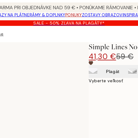
ARMA PRI OBJEDNÁVKE NAD 59 € • PONÚKAME RÁMOVANIE •
ZY NA PLÁTNE
RÁMY & DOPLNKY
PONUKY
ZOSTAVY OBRAZOV
INSPIR
SALE - 50% ZĽAVA NA PLAGÁTY*
ne
Simple Lines No
41,30 €
59 €
Plagát
Vyberte veľkosť