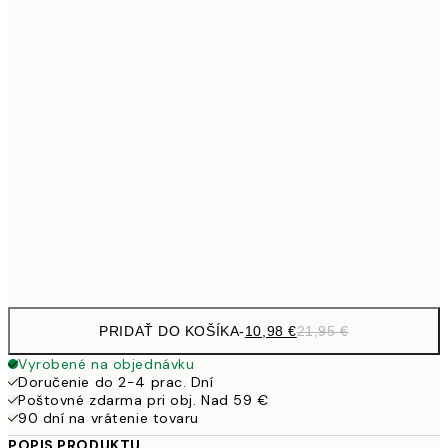
15,2
40x50 cm
30,
1
50x70 cm
27,2
70x100 cm
54,
59,5
100x150 cm
1
Frame
options
PRIDAŤ DO KOŠÍKA
-
10,98 €
21,95 €
Vyrobené na objednávku
Doručenie do 2-4 prac. Dní
Poštovné zdarma pri obj. Nad 59 €
90 dní na vrátenie tovaru
POPIS PRODUKTU