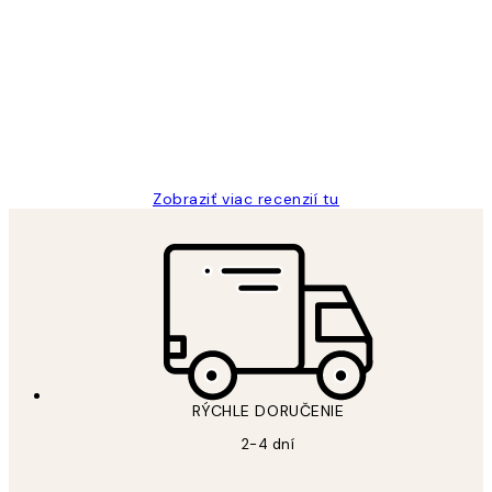
Zákaznícke
recenzie
All its ok
5 máj
Jana K
Zobraziť viac recenzií tu
RÝCHLE DORUČENIE
2-4 dní