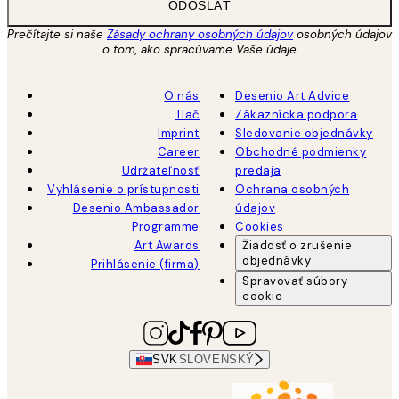
ODOSLAŤ
Prečítajte si naše
Zásady ochrany osobných údajov
osobných údajov
o tom, ako spracúvame Vaše údaje
O nás
Desenio Art Advice
Tlač
Zákaznícka podpora
Imprint
Sledovanie objednávky
Career
Obchodné podmienky
Udržateľnosť
predaja
Vyhlásenie o prístupnosti
Ochrana osobných
Desenio Ambassador
údajov
Programme
Cookies
Art Awards
Žiadosť o zrušenie
objednávky
Prihlásenie (firma)
Spravovať súbory
cookie
SVK
SLOVENSKÝ