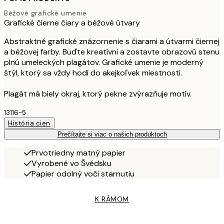
Béžové grafické umenie
Grafické čierne čiary a béžové útvary
Abstraktné grafické znázornenie s čiarami a útvarmi čiernej
a béžovej farby. Buďte kreatívni a zostavte obrazovú stenu
plnú umeleckých plagátov. Grafické umenie je moderný
štýl, ktorý sa vždy hodí do akejkoľvek miestnosti.
Plagát má biely okraj, ktorý pekne zvýrazňuje motív.
13116-5
História cien
Prečítajte si viac o našich produktoch
Prvotriedny matný papier
Vyrobené vo Švédsku
Papier odolný voči starnutiu
K RÁMOM