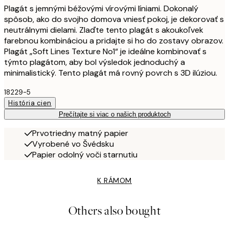
Plagát s jemnými béžovými vírovými líniami. Dokonalý
spôsob, ako do svojho domova vniesť pokoj, je dekorovať s
neutrálnymi dielami. Zlaďte tento plagát s akoukoľvek
farebnou kombináciou a pridajte si ho do zostavy obrazov.
Plagát „Soft Lines Texture No1“ je ideálne kombinovať s
týmto plagátom, aby bol výsledok jednoduchý a
minimalistický. Tento plagát má rovný povrch s 3D ilúziou.
18229-5
História cien
Prečítajte si viac o našich produktoch
Prvotriedny matný papier
Vyrobené vo Švédsku
Papier odolný voči starnutiu
K RÁMOM
Others also bought