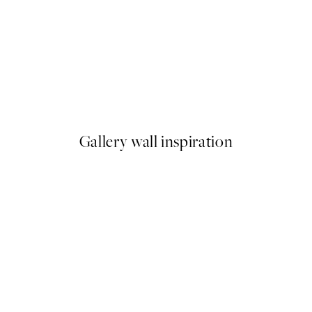
50%*
s Poster
Paper Cut-Outs Plagát
Od 9,98 €
19,95 €
Gallery wall inspiration