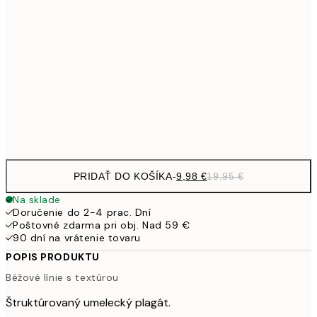
27,
16,2
50x70 cm
32,
24,5
70x100 cm
Frame
options
PRIDAŤ DO KOŠÍKA
-
9,98 €
19,95 €
Na sklade
Doručenie do 2-4 prac. Dní
Poštovné zdarma pri obj. Nad 59 €
90 dní na vrátenie tovaru
POPIS PRODUKTU
Béžové línie s textúrou
Štruktúrovaný umelecký plagát.