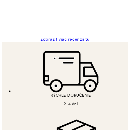
5 máj
Jana K
Zobraziť viac recenzií tu
RÝCHLE DORUČENIE
2-4 dní