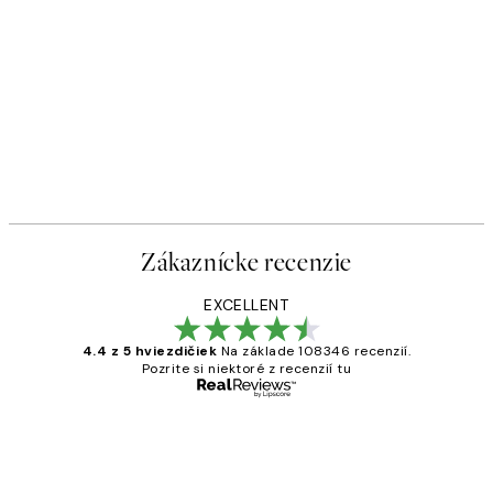
Zákaznícke recenzie
EXCELLENT
4.4 z 5 hviezdičiek
Na základe 108346 recenzií.
Pozrite si niektoré z recenzií tu
Overený kupujúci
Zákaznícke
recenzie
All its ok