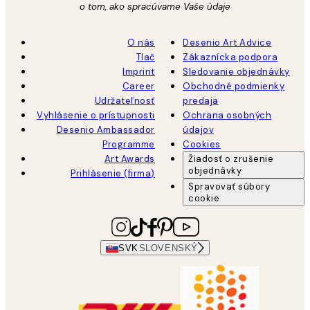
o tom, ako spracúvame Vaše údaje
O nás
Desenio Art Advice
Tlač
Zákaznícka podpora
Imprint
Sledovanie objednávky
Career
Obchodné podmienky
Udržateľnosť
predaja
Vyhlásenie o prístupnosti
Ochrana osobných
Desenio Ambassador
údajov
Programme
Cookies
Art Awards
Žiadosť o zrušenie
objednávky
Prihlásenie (firma)
Spravovať súbory
cookie
SVK
SLOVENSKÝ