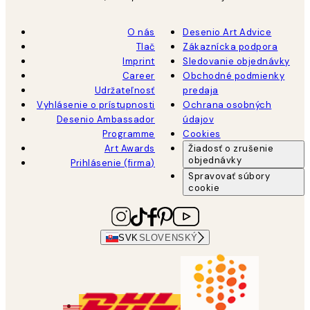
O nás
Desenio Art Advice
Tlač
Zákaznícka podpora
Imprint
Sledovanie objednávky
Career
Obchodné podmienky
Udržateľnosť
predaja
Vyhlásenie o prístupnosti
Ochrana osobných
Desenio Ambassador
údajov
Programme
Cookies
Art Awards
Žiadosť o zrušenie
objednávky
Prihlásenie (firma)
Spravovať súbory
cookie
SVK
SLOVENSKÝ