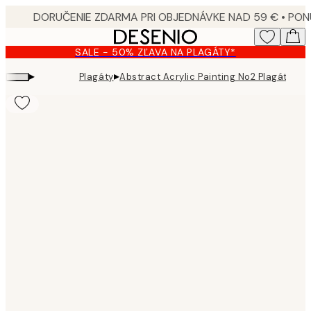
Skip
to
main
SALE - 50% ZĽAVA NA PLAGÁTY*
content.
▸
▸
Plagáty
Abstract Acrylic Painting No2 Plagát
Product
images