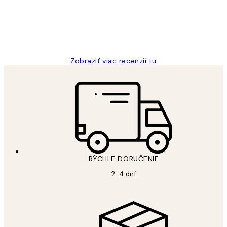
5 máj
Jana K
Zobraziť viac recenzií tu
RÝCHLE DORUČENIE
2-4 dní