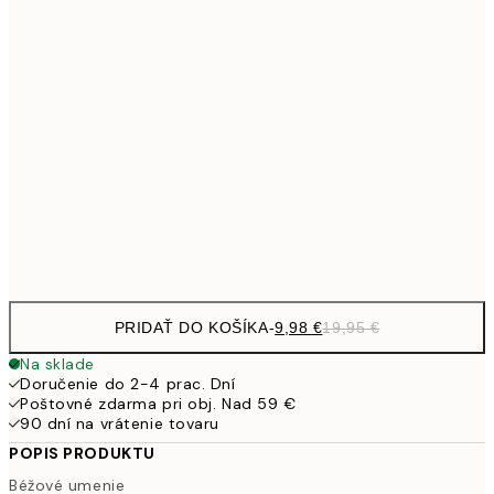
27,
13,7
50x50 cm
27,
16,2
50x70 cm
32,
24,5
70x100 cm
Frame
options
PRIDAŤ DO KOŠÍKA
-
9,98 €
19,95 €
Na sklade
Doručenie do 2-4 prac. Dní
Poštovné zdarma pri obj. Nad 59 €
90 dní na vrátenie tovaru
POPIS PRODUKTU
Béžové umenie