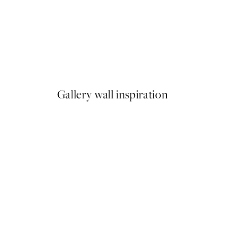
50%*
Elegant Vase Plagát
Od 6,50 €
13 €
Gallery wall inspiration