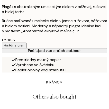
Plagát s abstraktným umeleckým dielom v béžovej, ružovej
a bielej farbe.
Ručne maľované umelecké dielo v jemne ružovom, béžovom
a bielom odtieni. Moderný a nápaditý plagát ideálne ladí
s motívom „Abstraktná akrylová maľba č. 1“.
17406-5
História cien
Prečítajte si viac o našich produktoch
Prvotriedny matný papier
Vyrobené vo Švédsku
Papier odolný voči starnutiu
K RÁMOM
Others also bought