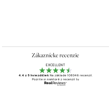
Zákaznícke recenzie
EXCELLENT
4.4 z 5 hviezdičiek
Na základe 108346 recenzií.
Pozrite si niektoré z recenzií tu
Overený kupujúci
Zákaznícke
recenzie
All its ok