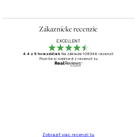
Zákaznícke recenzie
EXCELLENT
4.4 z 5 hviezdičiek
Na základe 108346 recenzií.
Pozrite si niektoré z recenzií tu
Overený kupujúci
Zákaznícke
recenzie
All its ok
5 máj
Jana K
Zobraziť viac recenzií tu