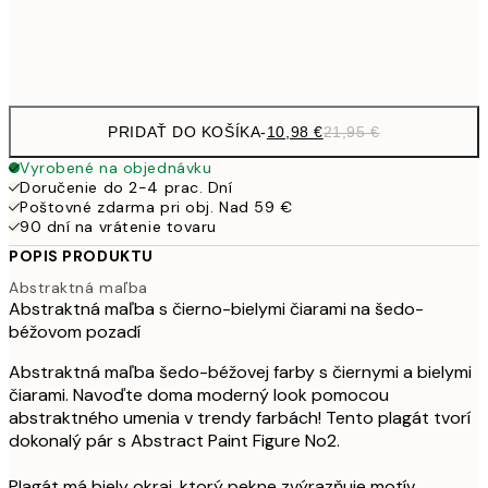
Frame
options
PRIDAŤ DO KOŠÍKA
-
10,98 €
21,95 €
Vyrobené na objednávku
Doručenie do 2-4 prac. Dní
Poštovné zdarma pri obj. Nad 59 €
90 dní na vrátenie tovaru
POPIS PRODUKTU
Abstraktná maľba
Abstraktná maľba s čierno-bielymi čiarami na šedo-
béžovom pozadí
Abstraktná maľba šedo-béžovej farby s čiernymi a bielymi
čiarami. Navoďte doma moderný look pomocou
abstraktného umenia v trendy farbách! Tento plagát tvorí
dokonalý pár s Abstract Paint Figure No2.
Plagát má biely okraj, ktorý pekne zvýrazňuje motív.