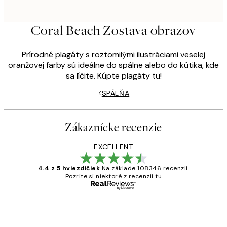
Coral Beach Zostava obrazov
Prírodné plagáty s roztomilými ilustráciami veselej
oranžovej farby sú ideálne do spálne alebo do kútika, kde
sa líčite. Kúpte plagáty tu!
SPÁLŇA
Zákaznícke recenzie
EXCELLENT
4.4 z 5 hviezdičiek
Na základe 108346 recenzií.
Pozrite si niektoré z recenzií tu
Overený kupujúci
Zákaznícke
recenzie