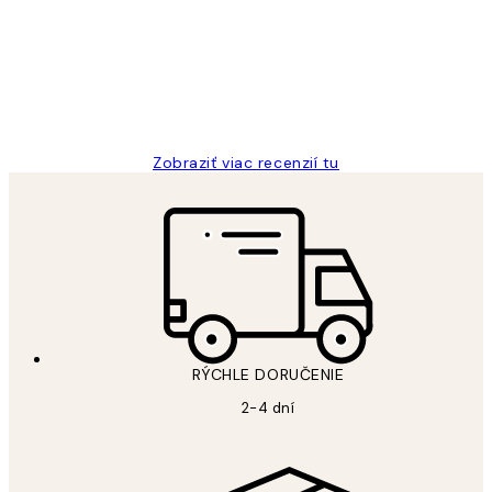
All its ok
5 máj
Jana K
Zobraziť viac recenzií tu
RÝCHLE DORUČENIE
2-4 dní