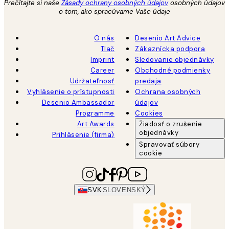
Prečítajte si naše
Zásady ochrany osobných údajov
osobných údajov
o tom, ako spracúvame Vaše údaje
O nás
Desenio Art Advice
Tlač
Zákaznícka podpora
Imprint
Sledovanie objednávky
Career
Obchodné podmienky
Udržateľnosť
predaja
Vyhlásenie o prístupnosti
Ochrana osobných
Desenio Ambassador
údajov
Programme
Cookies
Art Awards
Žiadosť o zrušenie
objednávky
Prihlásenie (firma)
Spravovať súbory
cookie
SVK
SLOVENSKÝ