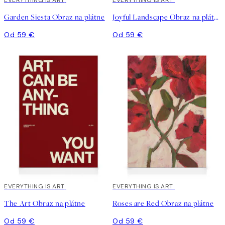
EVERYTHING IS ART
EVERYTHING IS ART
Garden Siesta Obraz na plátne
Joyful Landscape Obraz na plátne
Od 59 €
Od 59 €
EVERYTHING IS ART
EVERYTHING IS ART
The Art Obraz na plátne
Roses are Red Obraz na plátne
Od 59 €
Od 59 €