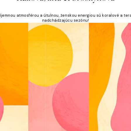
príjemnou atmosférou a útulnou, ženskou energiou sú koralové a te
nadchádzajúcu sezónu!