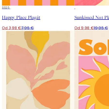
50%*
SS25
50%*
Happy Place Plagát
Sunkissed No1 Pl
Od 3,98 €
7,95 €
Od 9,98 €
19,95 €