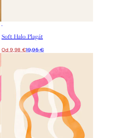
50%*
Soft Halo Plagát
Od 9,98 €
19,95 €