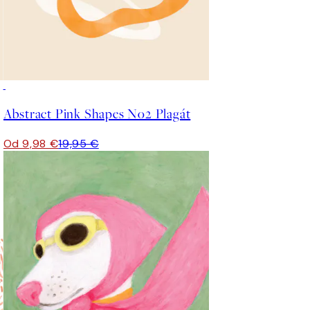
50%*
Abstract Pink Shapes No2 Plagát
Od 9,98 €
19,95 €