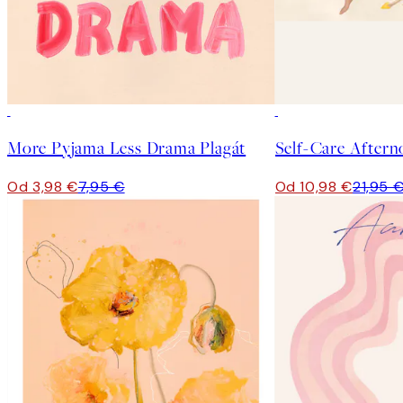
50%*
50%*
More Pyjama Less Drama Plagát
Self-Care Aftern
Od 3,98 €
7,95 €
Od 10,98 €
21,95 