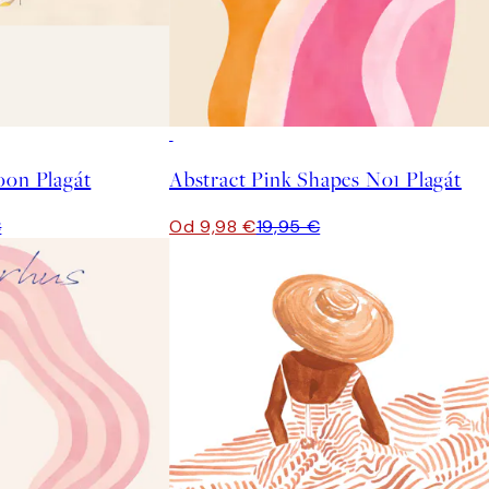
50%*
oon Plagát
Abstract Pink Shapes No1 Plagát
€
Od 9,98 €
19,95 €