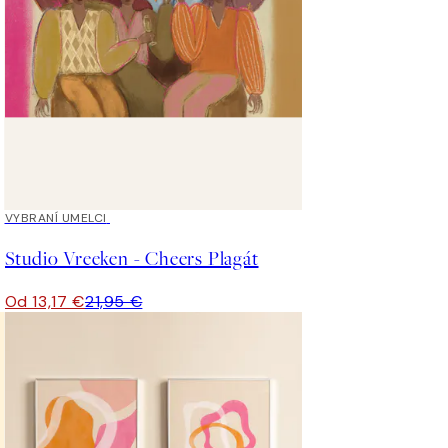
40%*
VYBRANÍ UMELCI
Studio Vreeken - Cheers Plagát
Od 13,17 €
21,95 €