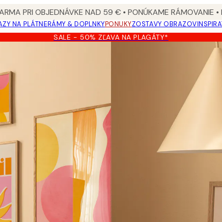
ARMA PRI OBJEDNÁVKE NAD 59 € • PONÚKAME RÁMOVANIE •
ZY NA PLÁTNE
RÁMY & DOPLNKY
PONUKY
ZOSTAVY OBRAZOV
INSPIR
SALE - 50% ZĽAVA NA PLAGÁTY*