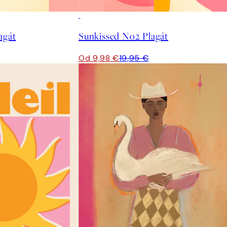
50%*
agát
Sunkissed No2 Plagát
Od 9,98 €
19,95 €