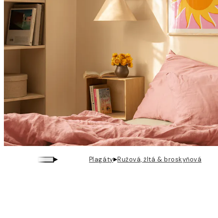
▸
▸
Plagáty
Ružová, žltá & broskyňová