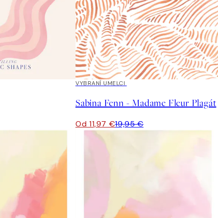
40%*
VYBRANÍ UMELCI
Sabina Fenn - Madame Fleur Plagát
Od 11,97 €
19,95 €