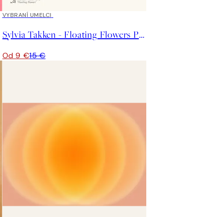
40%*
VYBRANÍ UMELCI
Sylvia Takken - Floating Flowers Plagát
Od 9 €
15 €