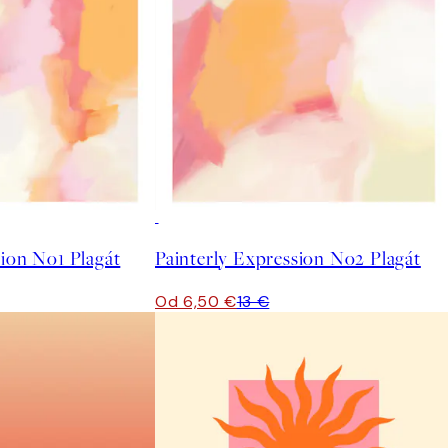
50%*
sion No1 Plagát
Painterly Expression No2 Plagát
Od 6,50 €
13 €