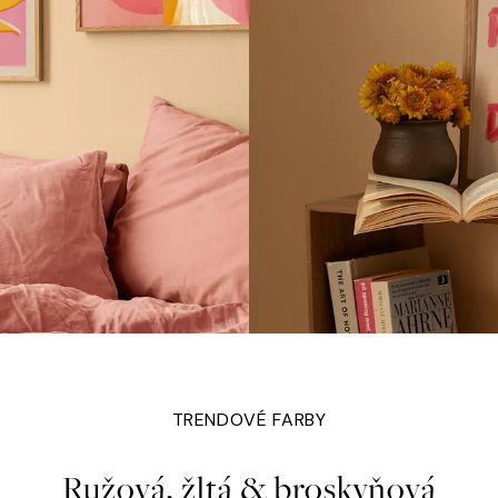
TRENDOVÉ FARBY
Ružová, žltá & broskyňová