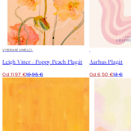
40%*
VYBRANÍ UMELCI
50%*
Leigh Viner - Poppy Peach Plagát
Aarhus Plagát
Od 11,97 €
19,95 €
Od 6,50 €
13 €