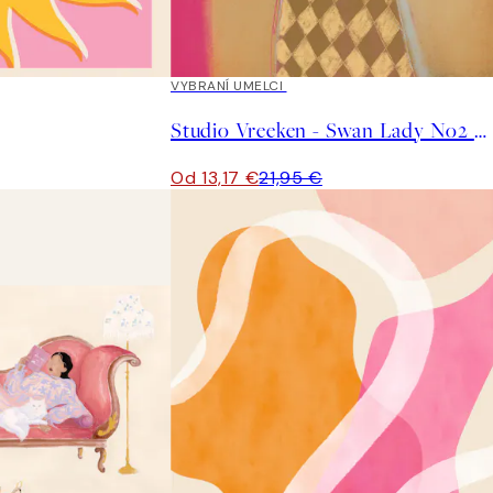
40%*
VYBRANÍ UMELCI
Studio Vreeken - Swan Lady No2 Plagát
Od 13,17 €
21,95 €