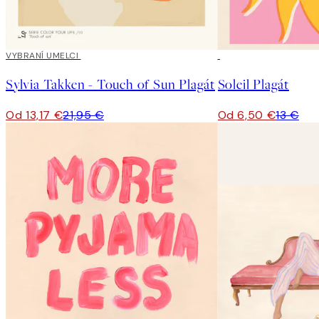
40%*
VYBRANÍ UMELCI
50%*
Sylvia Takken - Touch of Sun Plagát
Soleil Plagát
Od 13,17 €
21,95 €
Od 6,50 €
13 €