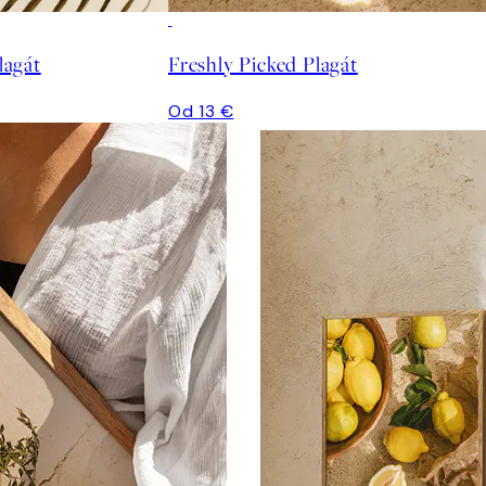
agát
Freshly Picked Plagát
Od 13 €