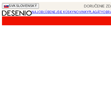
Skip
DORUČENIE ZD
SVK
SLOVENSKÝ
to
NAJOBĽÚBENEJŠIE KÚSKY
NOVINKY
PLAGÁTY
OBRA
main
content.