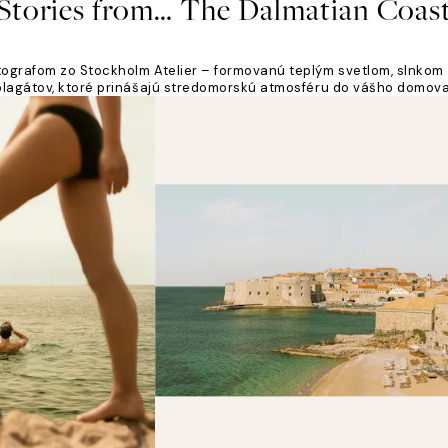
Stories from… The Dalmatian Coas
ografom zo Stockholm Atelier – formovanú teplým svetlom, slnkom 
plagátov, ktoré prinášajú stredomorskú atmosféru do vášho domova