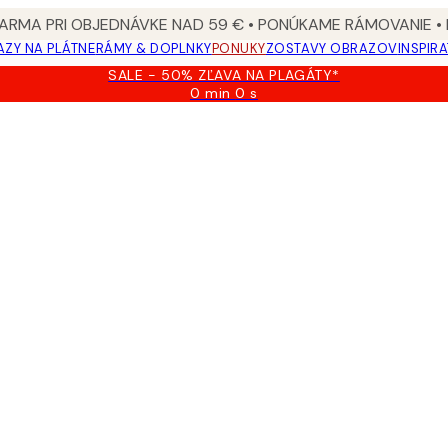
ARMA PRI OBJEDNÁVKE NAD 59 € • PONÚKAME RÁMOVANIE •
ZY NA PLÁTNE
RÁMY & DOPLNKY
PONUKY
ZOSTAVY OBRAZOV
INSPIR
SALE - 50% ZĽAVA NA PLAGÁTY*
0 min
0 s
Platné
do:
2026-
08-
09