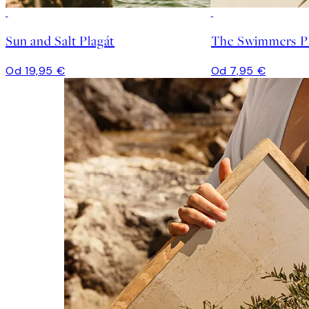
Sun and Salt Plagát
The Swimmers Pl
Od 19,95 €
Od 7,95 €