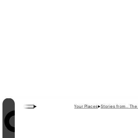
▸
▸
Your Places
Stories from… The
Looping je zapnutý