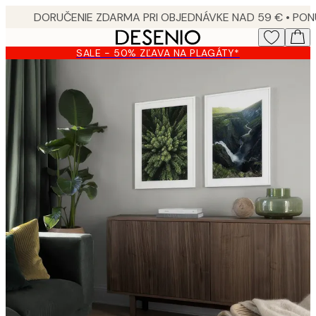
Skip
to
main
SALE - 50% ZĽAVA NA PLAGÁTY*
content.