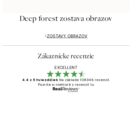
Deep forest zostava obrazov
ZOSTAVY OBRAZOV
Zákaznícke recenzie
EXCELLENT
4.4 z 5 hviezdičiek
Na základe 108346 recenzií.
Pozrite si niektoré z recenzií tu
Overený kupujúci
Zákaznícke
recenzie
All its ok