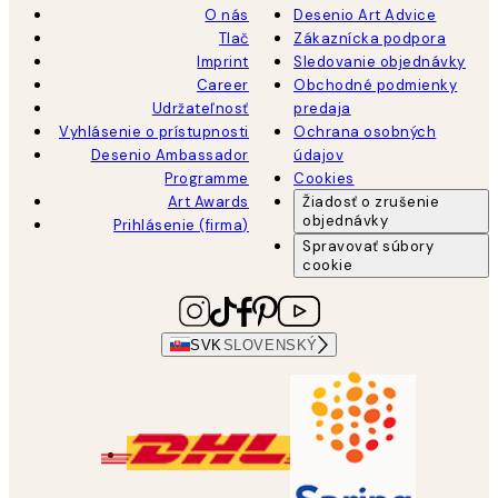
O nás
Desenio Art Advice
Tlač
Zákaznícka podpora
Imprint
Sledovanie objednávky
Career
Obchodné podmienky
Udržateľnosť
predaja
Vyhlásenie o prístupnosti
Ochrana osobných
Desenio Ambassador
údajov
Programme
Cookies
Art Awards
Žiadosť o zrušenie
objednávky
Prihlásenie (firma)
Spravovať súbory
cookie
SVK
SLOVENSKÝ