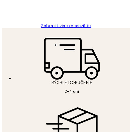
5 máj
Jana K
Zobraziť viac recenzií tu
RÝCHLE DORUČENIE
2-4 dní