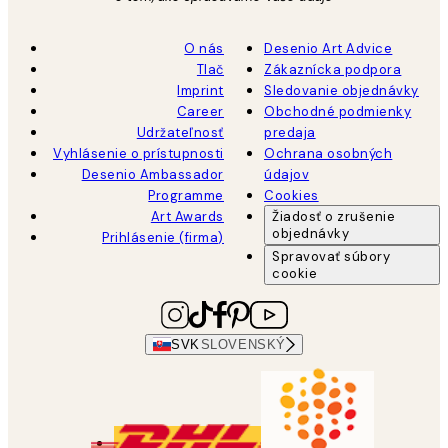
O nás
Desenio Art Advice
Tlač
Zákaznícka podpora
Imprint
Sledovanie objednávky
Career
Obchodné podmienky
Udržateľnosť
predaja
Vyhlásenie o prístupnosti
Ochrana osobných
Desenio Ambassador
údajov
Programme
Cookies
Art Awards
Žiadosť o zrušenie
objednávky
Prihlásenie (firma)
Spravovať súbory
cookie
SVK
SLOVENSKÝ