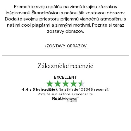
Premeňte svoju spálňu na zimnú krajinu zázrakov
inšpirovanú Škandináviou s našou šik zostavou obrazov.
Dodajte svojmu priestoru príjemnú vianočnú atmosféru s
našimi cool plagátmi a zimnými motívmi. Pozrite si teraz
zostavy obrazov.
ZOSTAVY OBRAZOV
Zákaznícke recenzie
EXCELLENT
4.4 z 5 hviezdičiek
Na základe 108346 recenzií.
Pozrite si niektoré z recenzií tu
Overený kupujúci
Zákaznícke
recenzie
All its ok