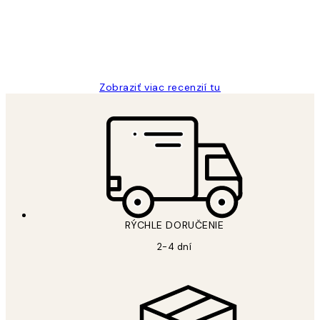
5 máj
Jana K
Zobraziť viac recenzií tu
RÝCHLE DORUČENIE
2-4 dní