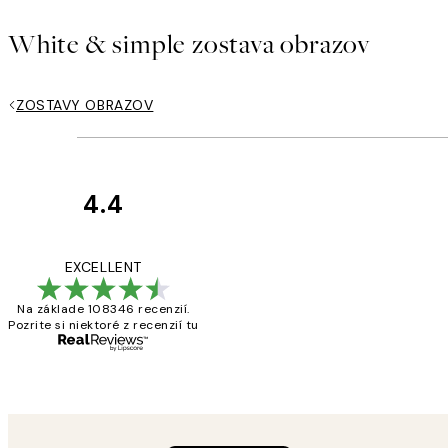
White & simple zostava obrazov
ZOSTAVY OBRAZOV
4.4
Zákaznícke
recenzie
All its ok
EXCELLENT
Na základe 108346 recenzií.
Pozrite si niektoré z recenzií tu
5 máj
Jana K