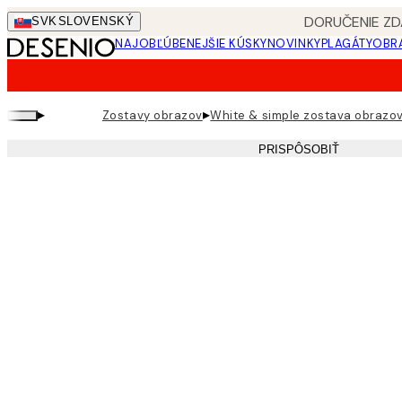
Skip
DORUČENIE ZD
SVK
SLOVENSKÝ
to
NAJOBĽÚBENEJŠIE KÚSKY
NOVINKY
PLAGÁTY
OBRA
main
content.
▸
▸
Zostavy obrazov
White & simple zostava obrazo
PRISPÔSOBIŤ