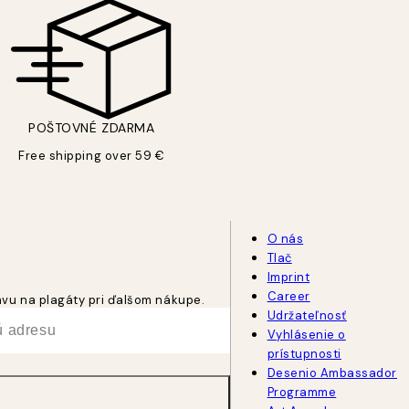
POŠTOVNÉ ZDARMA
Free shipping over 59 €
O nás
Tlač
Imprint
Career
ľavu na plagáty pri ďalšom nákupe.
Udržateľnosť
Vyhlásenie o
prístupnosti
Desenio Ambassador
Programme