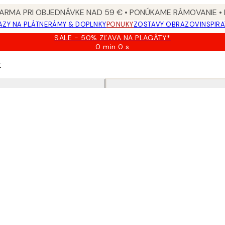
ARMA PRI OBJEDNÁVKE NAD 59 € • PONÚKAME RÁMOVANIE •
ZY NA PLÁTNE
RÁMY & DOPLNKY
PONUKY
ZOSTAVY OBRAZOV
INSPIR
SALE - 50% ZĽAVA NA PLAGÁTY*
0 min
0 s
Platné
do:
v
2026-
08-
09