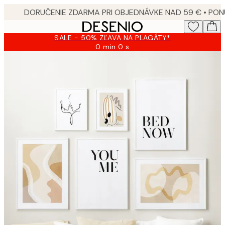
Skip
to
main
SALE - 50% ZĽAVA NA PLAGÁTY*
content.
0 min
0 s
Platné
do:
2026-
08-
09