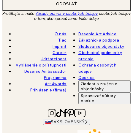
ODOSLAŤ
Prečítajte si naše
Zásady ochrany osobných údajov
osobných údajov
o tom, ako spracúvame Vaše údaje
O nás
Desenio Art Advice
Tlač
Zákaznícka podpora
Imprint
Sledovanie objednávky
Career
Obchodné podmienky
Udržateľnosť
predaja
Vyhlásenie o prístupnosti
Ochrana osobných
Desenio Ambassador
údajov
Programme
Cookies
Art Awards
Žiadosť o zrušenie
objednávky
Prihlásenie (firma)
Spravovať súbory
cookie
SVK
SLOVENSKÝ