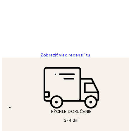
Zákaznícke
recenzie
All its ok
5 máj
Jana K
Zobraziť viac recenzií tu
RÝCHLE DORUČENIE
2-4 dní