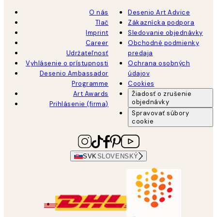
O nás
Desenio Art Advice
Tlač
Zákaznícka podpora
Imprint
Sledovanie objednávky
Career
Obchodné podmienky
Udržateľnosť
predaja
Vyhlásenie o prístupnosti
Ochrana osobných
Desenio Ambassador
údajov
Programme
Cookies
Art Awards
Žiadosť o zrušenie
objednávky
Prihlásenie (firma)
Spravovať súbory
cookie
SVK
SLOVENSKÝ