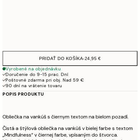
40 x 40 cm s výplňou
29,9
50 x 50 cm s výplňou
35,9
60 x 60 cm s výplňou
41,9
PRIDAŤ DO KOŠÍKA
-
24,95 €
Vyrobené na objednávku
Doručenie do 9-15 prac. Dní
Poštovné zdarma pri obj. Nad 59 €
90 dní na vrátenie tovaru
POPIS PRODUKTU
Obliečka na vankúš s čiernym textom na bielom pozadí.
Čistá a štýlová obliečka na vankúš v bielej farbe s textom
„Mindfulness“ v čiernej farbe, vpísaným do štvorca.