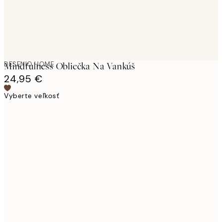
DESENIO HOME
Mindfulness Obliečka Na Vankúš
24,95 €
Vyberte veľkosť