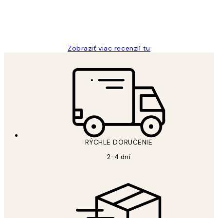
5 máj
Jana K
Zobraziť viac recenzií tu
RÝCHLE DORUČENIE
2-4 dní