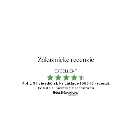
-40%
 Plagát
Romantic Green Trio Sady pl
Od 47,94 €
79,90 €
Zákaznícke recenzie
EXCELLENT
4.4 z 5 hviezdičiek
Na základe 108346 recenzií.
Pozrite si niektoré z recenzií tu
Overený kupujúci
Zákaznícke
recenzie
All its ok