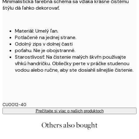
Minimalistická farebná schéma sa vďaka krásne čistému
štýlu dá ľahko dekorovať.
Materiál: Umelý ľan.
Potlačené na jednej strane.
Odolný zips v dolnej časti
poťahu. Nie je obojstranné.
Starostlivosť: Na čistenie malých škvŕn používajte
vlhkú handričku. Obliečky perte v práčke studenou
vodou alebo ručne, aby ste dosiahli silnejšie čistenie.
CU0012-40
Prečítajte si viac o našich produktoch
Others also bought