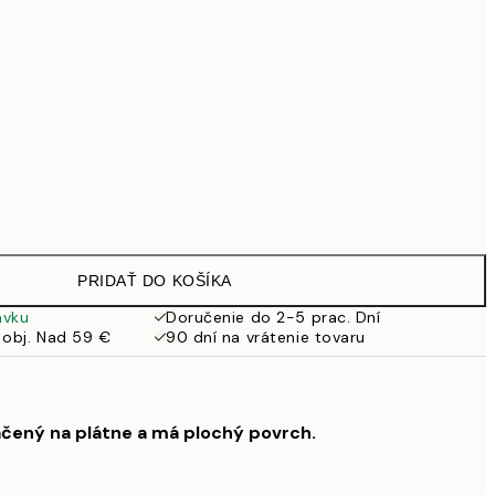
99 €
Bez rámu
PRIDAŤ DO KOŠÍKA
ávku
Doručenie do 2-5 prac. Dní
 obj. Nad 59 €
90 dní na vrátenie tovaru
ačený na plátne a má plochý povrch.