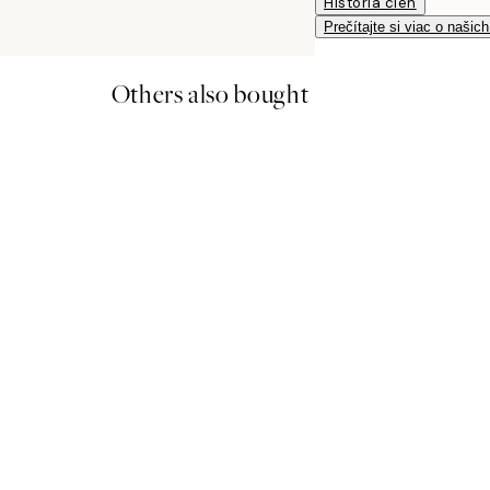
História cien
Prečítajte si viac o našic
Others also bought