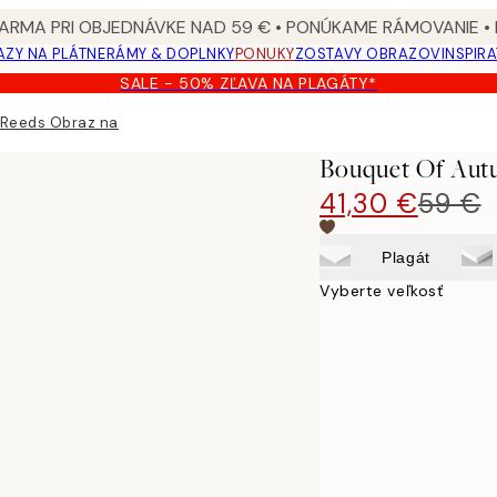
ARMA PRI OBJEDNÁVKE NAD 59 € • PONÚKAME RÁMOVANIE •
ZY NA PLÁTNE
RÁMY & DOPLNKY
PONUKY
ZOSTAVY OBRAZOV
INSPIR
SALE - 50% ZĽAVA NA PLAGÁTY*
Reeds Obraz na plátne
Bouquet Of Aut
41,30 €
59 €
Plagát
Vyberte veľkosť