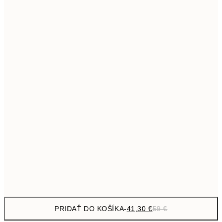
69,3
50x70 cm
Bez rámu
PRIDAŤ DO KOŠÍKA
-
41,30 €
59 €