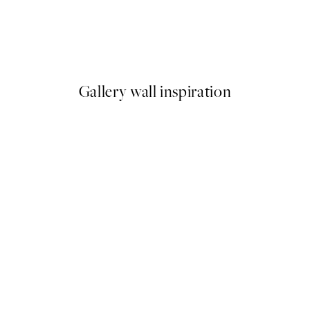
-40%
 Plagát
Romantic Green Trio Sady pl
Od 47,94 €
79,90 €
Gallery wall inspiration