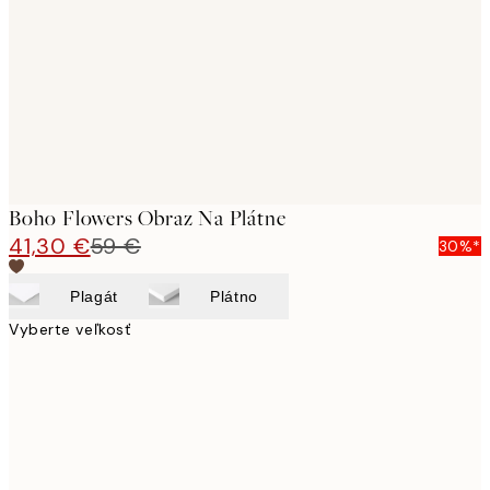
images
Boho Flowers Obraz Na Plátne
41,30 €
59 €
30%*
Plagát
Plátno
Vyberte veľkosť