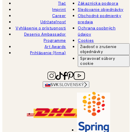
Tlač
Zákaznícka podpora
Imprint
Sledovanie objednávky
Career
Obchodné podmienky
Udržateľnosť
predaja
Vyhlásenie o prístupnosti
Ochrana osobných
Desenio Ambassador
údajov
Programme
Cookies
Art Awards
Žiadosť o zrušenie
objednávky
Prihlásenie (firma)
Spravovať súbory
cookie
SVK
SLOVENSKÝ