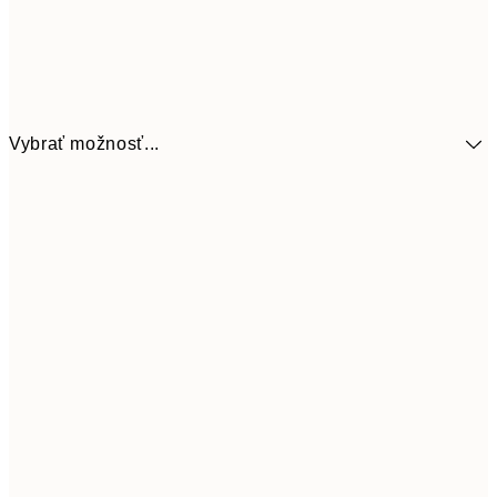
Vybrať možnosť...
41,3
30x40 cm