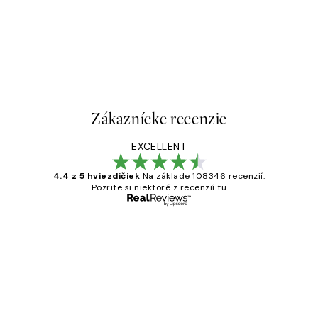
Zákaznícke recenzie
EXCELLENT
4.4 z 5 hviezdičiek
Na základe 108346 recenzií.
Pozrite si niektoré z recenzií tu
Overený kupujúci
Zákaznícke
recenzie
All its ok
5 máj