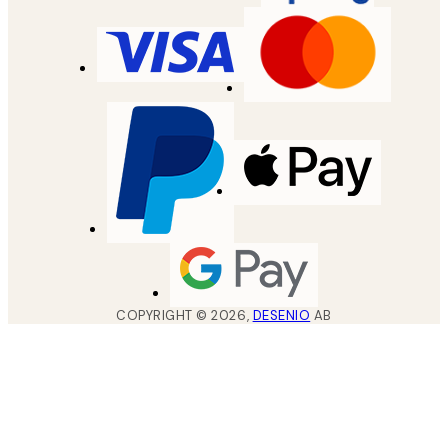
COPYRIGHT ©
2026
,
DESENIO
AB