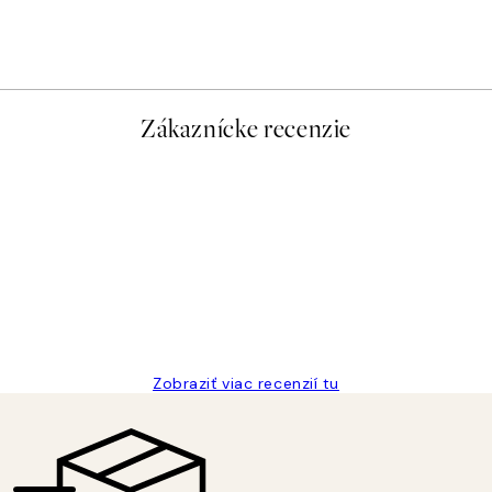
Romantic Green Trio Sady 
Od 47,94 €
79,90 €
Zákaznícke recenzie
Zobraziť viac recenzií tu