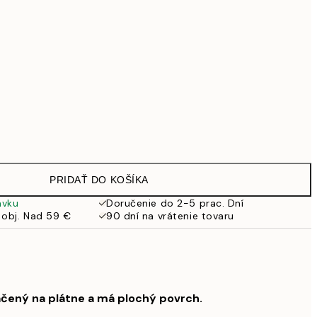
99 €
Bez rámu
PRIDAŤ DO KOŠÍKA
ávku
Doručenie do 2-5 prac. Dní
 obj. Nad 59 €
90 dní na vrátenie tovaru
ačený na plátne a má plochý povrch.