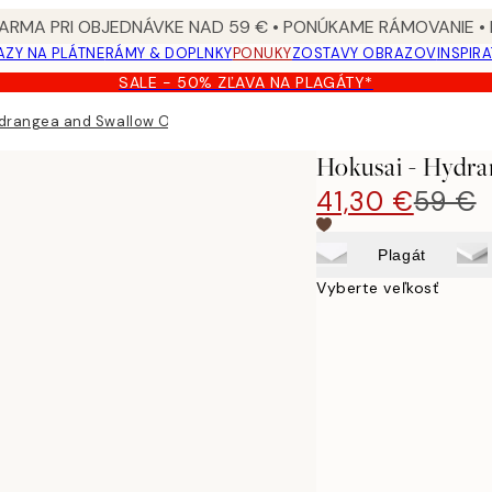
ARMA PRI OBJEDNÁVKE NAD 59 € • PONÚKAME RÁMOVANIE •
ZY NA PLÁTNE
RÁMY & DOPLNKY
PONUKY
ZOSTAVY OBRAZOV
INSPIR
SALE - 50% ZĽAVA NA PLAGÁTY*
ydrangea and Swallow Obraz na plátne
Hokusai - Hydr
41,30 €
59 €
Plagát
Vyberte veľkosť