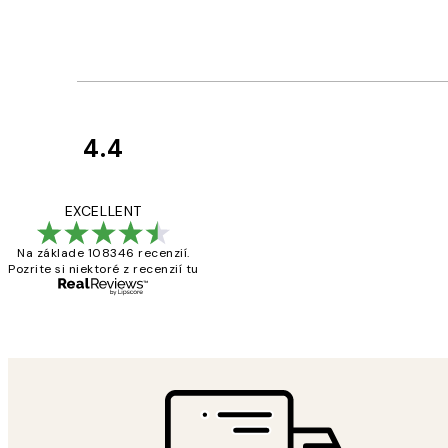
4.4
Zákaznícke
recenzie
All its ok
EXCELLENT
Na základe 108346 recenzií.
Pozrite si niektoré z recenzií tu
5 máj
Jana K