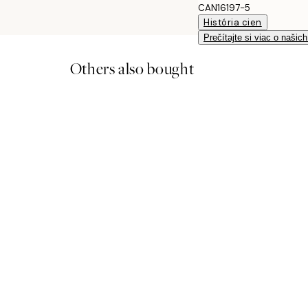
CAN16197-5
História cien
Prečítajte si viac o našic
Others also bought