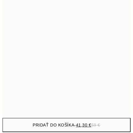
69,3
50x70 cm
Bez rámu
PRIDAŤ DO KOŠÍKA
-
41,30 €
59 €