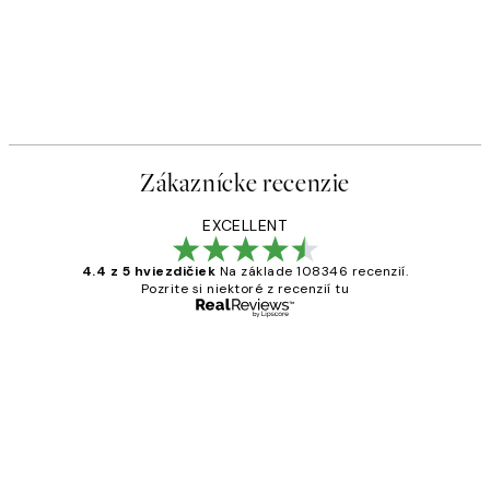
Zákaznícke recenzie
EXCELLENT
4.4 z 5 hviezdičiek
Na základe 108346 recenzií.
Pozrite si niektoré z recenzií tu
Overený kupujúci
Zákaznícke
recenzie
All its ok
5 máj