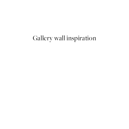
-40%
 Plagát
Romantic Green Trio Sady pl
Od 47,94 €
79,90 €
Gallery wall inspiration