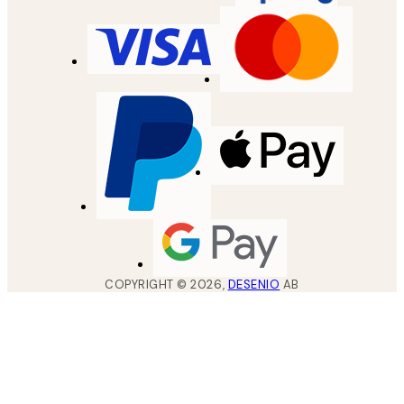
COPYRIGHT ©
2026
,
DESENIO
AB