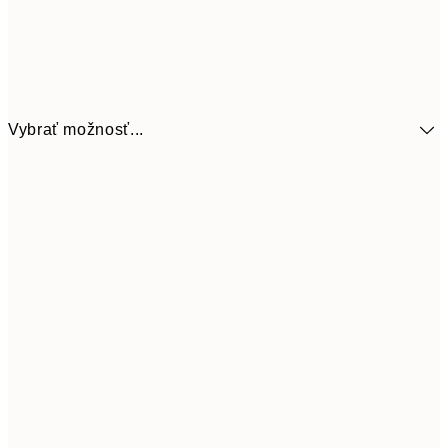
Vybrať možnosť...
41,3
30x40 cm