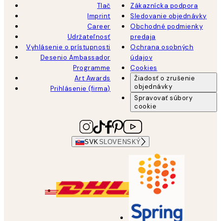
Tlač
Zákaznícka podpora
Imprint
Sledovanie objednávky
Career
Obchodné podmienky
Udržateľnosť
predaja
Vyhlásenie o prístupnosti
Ochrana osobných
Desenio Ambassador
údajov
Programme
Cookies
Art Awards
Žiadosť o zrušenie
objednávky
Prihlásenie (firma)
Spravovať súbory
cookie
SVK
SLOVENSKÝ