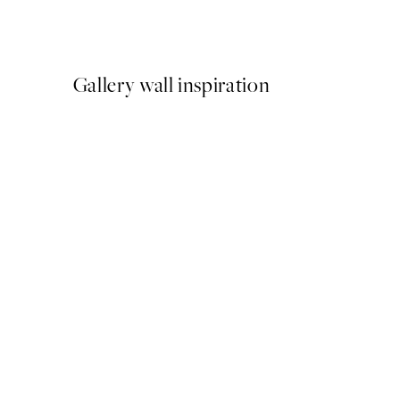
Od 47,94 €
79,90 €
Gallery wall inspiration