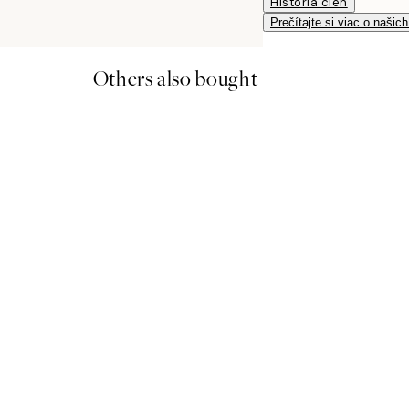
História cien
Prečítajte si viac o našic
Others also bought