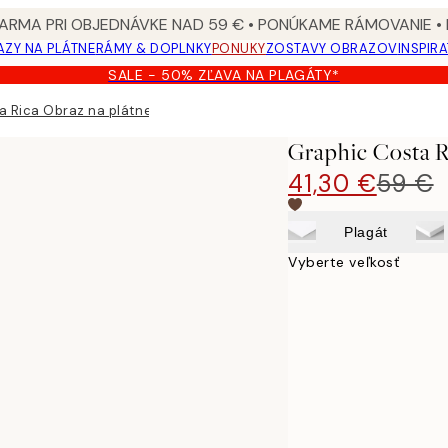
ARMA PRI OBJEDNÁVKE NAD 59 € • PONÚKAME RÁMOVANIE •
ZY NA PLÁTNE
RÁMY & DOPLNKY
PONUKY
ZOSTAVY OBRAZOV
INSPIR
SALE - 50% ZĽAVA NA PLAGÁTY*
a Rica Obraz na plátne
Graphic Costa R
41,30 €
59 €
Plagát
Vyberte veľkosť