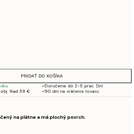
99 €
Bez rámu
PRIDAŤ DO KOŠÍKA
ávku
Doručenie do 2-5 prac. Dní
 obj. Nad 59 €
90 dní na vrátenie tovaru
ačený na plátne a má plochý povrch.