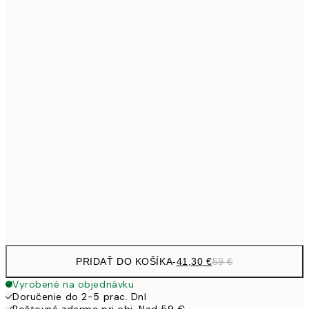
Bez rámu
PRIDAŤ DO KOŠÍKA
-
41,30 €
59 €
Vyrobené na objednávku
Doručenie do 2-5 prac. Dní
Poštovné zdarma pri obj. Nad 59 €