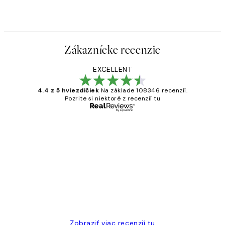
Od 47,94 €
79,90 €
Zákaznícke recenzie
EXCELLENT
4.4 z 5 hviezdičiek
Na základe 108346 recenzií.
Pozrite si niektoré z recenzií tu
Overený kupujúci
Zákaznícke
recenzie
All its ok
5 máj
Jana K
Zobraziť viac recenzií tu