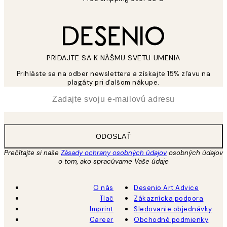
PRIDAJTE SA K NÁŠMU SVETU UMENIA
Prihláste sa na odber newslettera a získajte 15% zľavu na
plagáty pri ďalšom nákupe.
*
E-mail
ODOSLAŤ
Prečítajte si naše
Zásady ochrany osobných údajov
osobných údajov
o tom, ako spracúvame Vaše údaje
O nás
Desenio Art Advice
Tlač
Zákaznícka podpora
Imprint
Sledovanie objednávky
Career
Obchodné podmienky