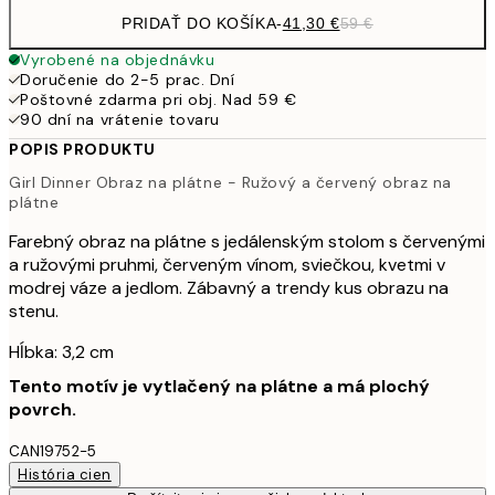
PRIDAŤ DO KOŠÍKA
-
41,30 €
59 €
Vyrobené na objednávku
Doručenie do 2-5 prac. Dní
Poštovné zdarma pri obj. Nad 59 €
90 dní na vrátenie tovaru
POPIS PRODUKTU
Girl Dinner Obraz na plátne - Ružový a červený obraz na
plátne
Farebný obraz na plátne s jedálenským stolom s červenými
a ružovými pruhmi, červeným vínom, sviečkou, kvetmi v
modrej váze a jedlom. Zábavný a trendy kus obrazu na
stenu.
Hĺbka: 3,2 cm
Tento motív je vytlačený na plátne a má plochý
povrch.
CAN19752-5
História cien