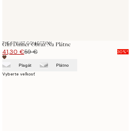
THE STYLIST COLLECTION
Girl Dinner Obraz Na Plátne
41,30 €
59 €
30%*
Plagát
Plátno
Vyberte veľkosť