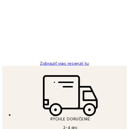
Overený kupujúci
Zákaznícke
recenzie
All its ok
5 máj
Jana K
Zobraziť viac recenzií tu
RÝCHLE DORUČENIE
2-4 dní