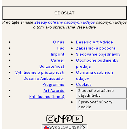
ODOSLAŤ
Prečítajte si naše
Zásady ochrany osobných údajov
osobných údajov
o tom, ako spracúvame Vaše údaje
O nás
Desenio Art Advice
Tlač
Zákaznícka podpora
Imprint
Sledovanie objednávky
Career
Obchodné podmienky
Udržateľnosť
predaja
Vyhlásenie o prístupnosti
Ochrana osobných
Desenio Ambassador
údajov
Programme
Cookies
Art Awards
Žiadosť o zrušenie
objednávky
Prihlásenie (firma)
Spravovať súbory
cookie
SVK
SLOVENSKÝ