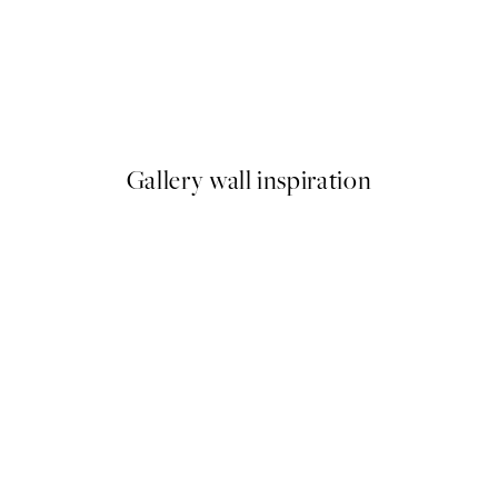
-40%
 Plagát
Romantic Green Trio Sady pl
Od 47,94 €
79,90 €
Gallery wall inspiration