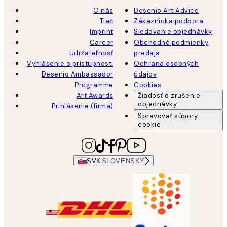
O nás
Desenio Art Advice
Tlač
Zákaznícka podpora
Imprint
Sledovanie objednávky
Career
Obchodné podmienky
Udržateľnosť
predaja
Vyhlásenie o prístupnosti
Ochrana osobných
Desenio Ambassador
údajov
Programme
Cookies
Art Awards
Žiadosť o zrušenie
objednávky
Prihlásenie (firma)
Spravovať súbory
cookie
SVK
SLOVENSKÝ