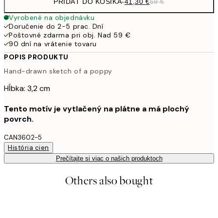
PRIDAŤ DO KOŠÍKA
-
41,30 €
59 €
Vyrobené na objednávku
Doručenie do 2-5 prac. Dní
Poštovné zdarma pri obj. Nad 59 €
90 dní na vrátenie tovaru
POPIS PRODUKTU
Hand-drawn sketch of a poppy
Hĺbka: 3,2 cm
Tento motív je vytlačený na plátne a má plochý
povrch.
CAN3602-5
História cien
Prečítajte si viac o našich produktoch
Others also bought