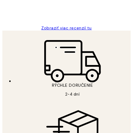
5 máj
Jana K
Zobraziť viac recenzií tu
RÝCHLE DORUČENIE
2-4 dní