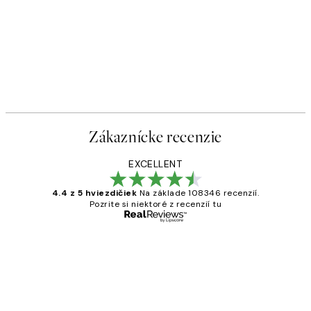
Zákaznícke recenzie
EXCELLENT
4.4 z 5 hviezdičiek
Na základe 108346 recenzií.
Pozrite si niektoré z recenzií tu
Overený kupujúci
Zákaznícke
recenzie
All its ok