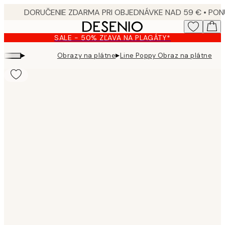
Skip
to
main
SALE - 50% ZĽAVA NA PLAGÁTY*
content.
▸
▸
Obrazy na plátne
Line Poppy Obraz na plátne
Product
images