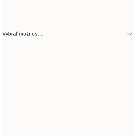
Vybrať možnosť...
41,3
30x40 cm