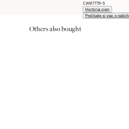
CAN17779-5
História cien
Prečítajte si viac o našic
Others also bought