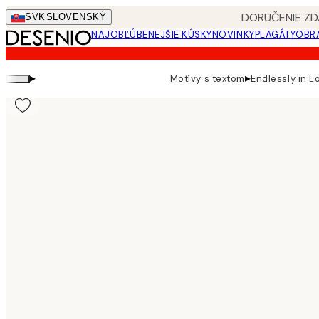
Skip
DORUČENIE ZD
SVK
SLOVENSKÝ
to
NAJOBĽÚBENEJŠIE KÚSKY
NOVINKY
PLAGÁTY
OBRA
main
content.
▸
▸
Motívy s textom
Endlessly in 