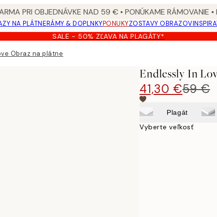
ARMA PRI OBJEDNÁVKE NAD 59 € • PONÚKAME RÁMOVANIE •
ZY NA PLÁTNE
RÁMY & DOPLNKY
PONUKY
ZOSTAVY OBRAZOV
INSPIR
SALE - 50% ZĽAVA NA PLAGÁTY*
Love Obraz na plátne
Endlessly In Lo
41,30 €
59 €
Plagát
Vyberte veľkosť