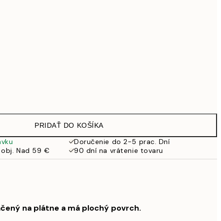
99 €
Bez rámu
PRIDAŤ DO KOŠÍKA
ávku
Doručenie do 2-5 prac. Dní
 obj. Nad 59 €
90 dní na vrátenie tovaru
ačený na plátne a má plochý povrch.