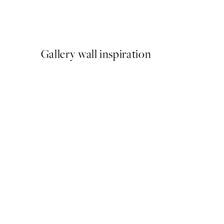
Romantic Green Trio Sady 
Od 47,94 €
79,90 €
Gallery wall inspiration