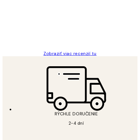
recenzie
All its ok
5 máj
Jana K
Zobraziť viac recenzií tu
RÝCHLE DORUČENIE
2-4 dní