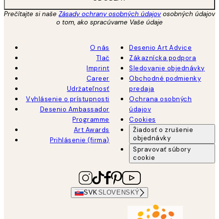
Prečítajte si naše
Zásady ochrany osobných údajov
osobných údajov
o tom, ako spracúvame Vaše údaje
O nás
Desenio Art Advice
Tlač
Zákaznícka podpora
Imprint
Sledovanie objednávky
Career
Obchodné podmienky
Udržateľnosť
predaja
Vyhlásenie o prístupnosti
Ochrana osobných
Desenio Ambassador
údajov
Programme
Cookies
Art Awards
Žiadosť o zrušenie
objednávky
Prihlásenie (firma)
Spravovať súbory
cookie
SVK
SLOVENSKÝ