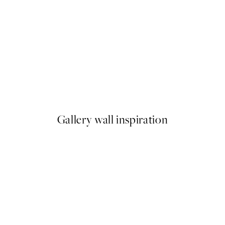
-40%
 Plagát
Romantic Green Trio Sady pl
Od 47,94 €
79,90 €
Gallery wall inspiration