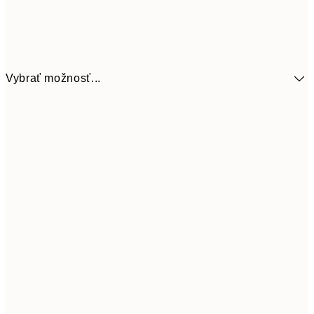
Vybrať možnosť...
41,3
30x40 cm