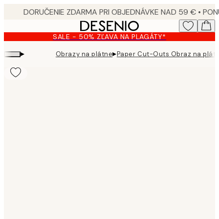
Skip
to
main
SALE - 50% ZĽAVA NA PLAGÁTY*
content.
▸
▸
Obrazy na plátne
Paper Cut-Outs Obraz na plát
Product
images