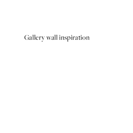
Romantic Green Trio Sady 
Od 47,94 €
79,90 €
Gallery wall inspiration