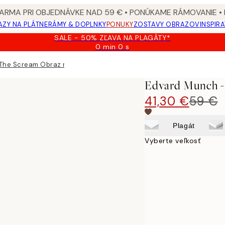
ARMA PRI OBJEDNÁVKE NAD 59 € • PONÚKAME RÁMOVANIE •
ZY NA PLÁTNE
RÁMY & DOPLNKY
PONUKY
ZOSTAVY OBRAZOV
INSPIR
SALE - 50% ZĽAVA NA PLAGÁTY*
0 min
0 s
Platné
do:
The Scream Obraz na plátne
2026-
08-
Edvard Munch -
09
41,30 €
59 €
Plagát
Vyberte veľkosť