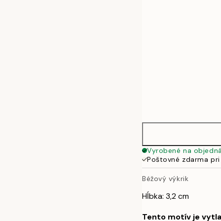
50x70 cm
Vyrobené na objedn
Poštovné zdarma pri
Béžový výkrik
Hĺbka: 3,2 cm
Tento motív je vytl