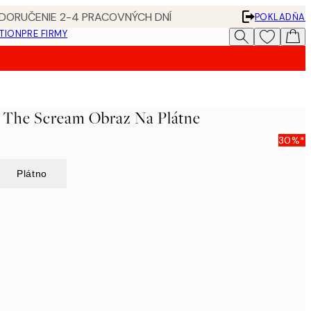
 DORUČENIE 2-4 PRACOVNÝCH DNÍ
POKLADŇA
ATION
PRE FIRMY
 The Scream Obraz Na Plátne
30%*
Plátno