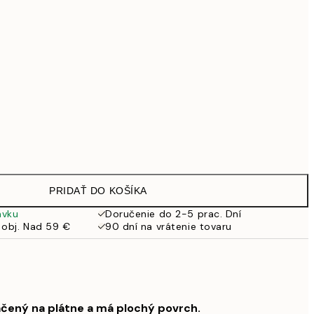
69,30 €
99 €
Bez rámu
PRIDAŤ DO KOŠÍKA
ávku
Doručenie do 2-5 prac. Dní
 obj. Nad 59 €
90 dní na vrátenie tovaru
ačený na plátne a má plochý povrch.