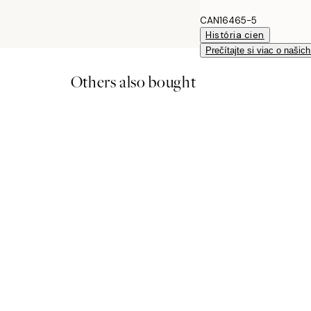
CAN16465-5
História cien
Prečítajte si viac o našic
Others also bought