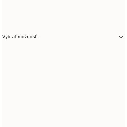
Vybrať možnosť...
41,3
30x40 cm