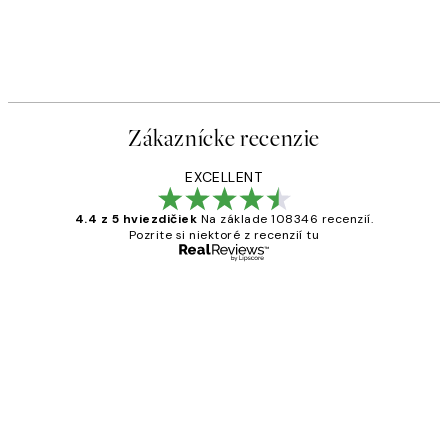
Zákaznícke recenzie
EXCELLENT
4.4 z 5 hviezdičiek
Na základe 108346 recenzií.
Pozrite si niektoré z recenzií tu
Overený kupujúci
Zákaznícke
recenzie
All its ok
5 máj
Jana K