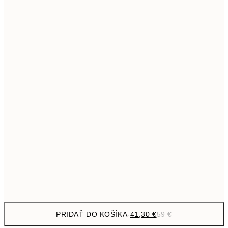
69,3
50x70 cm
Bez rámu
PRIDAŤ DO KOŠÍKA
-
41,30 €
59 €