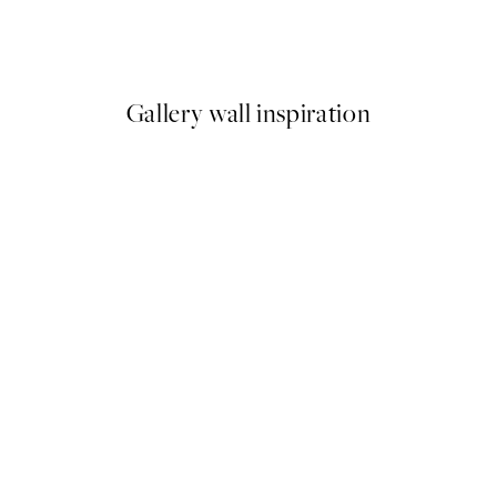
 Plagát
Romantic Green Trio Sady pl
Od 47,94 €
79,90 €
Gallery wall inspiration