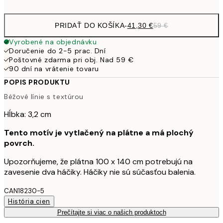
PRIDAŤ DO KOŠÍKA
-
41,30 €
59 €
Vyrobené na objednávku
Doručenie do 2-5 prac. Dní
Poštovné zdarma pri obj. Nad 59 €
90 dní na vrátenie tovaru
POPIS PRODUKTU
Béžové línie s textúrou
Hĺbka: 3,2 cm
Tento motív je vytlačený na plátne a má plochý
povrch.
Upozorňujeme, že plátna 100 x 140 cm potrebujú na
zavesenie dva háčiky. Háčiky nie sú súčasťou balenia.
CAN18230-5
História cien
Prečítajte si viac o našich produktoch