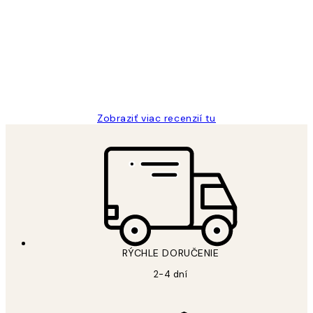
recenzie
All its ok
5 máj
Jana K
Zobraziť viac recenzií tu
RÝCHLE DORUČENIE
2-4 dní