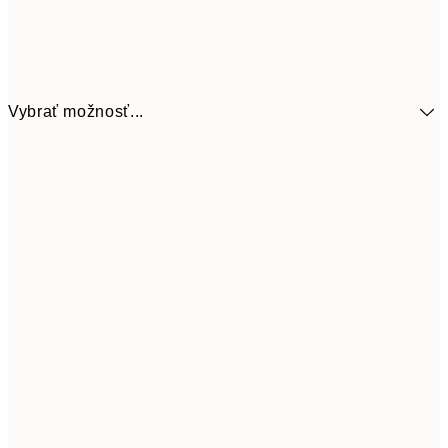
Vybrať možnosť...
41,3
30x40 cm