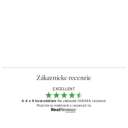
50%*
gát
Abstract Green Lines No3 Pla
Od 9,98 €
19,95 €
Zákaznícke recenzie
EXCELLENT
4.4 z 5 hviezdičiek
Na základe 108346 recenzií.
Pozrite si niektoré z recenzií tu
Overený kupujúci
Zákaznícke