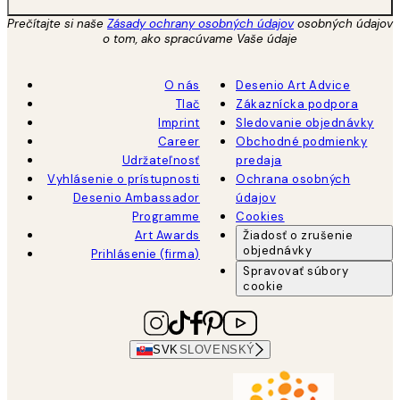
Prečítajte si naše
Zásady ochrany osobných údajov
osobných údajov
o tom, ako spracúvame Vaše údaje
O nás
Desenio Art Advice
Tlač
Zákaznícka podpora
Imprint
Sledovanie objednávky
Career
Obchodné podmienky
Udržateľnosť
predaja
Vyhlásenie o prístupnosti
Ochrana osobných
Desenio Ambassador
údajov
Programme
Cookies
Art Awards
Žiadosť o zrušenie
objednávky
Prihlásenie (firma)
Spravovať súbory
cookie
SVK
SLOVENSKÝ