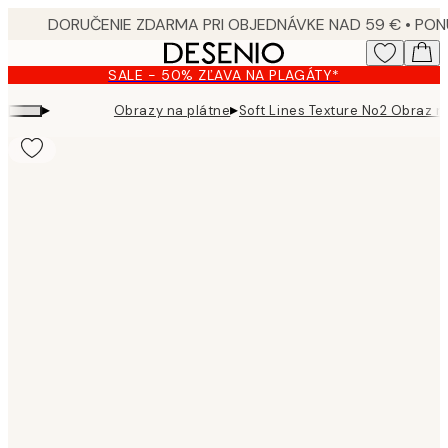
Skip
to
main
SALE - 50% ZĽAVA NA PLAGÁTY*
content.
▸
▸
Obrazy na plátne
Soft Lines Texture No2 Obraz n
Product
images