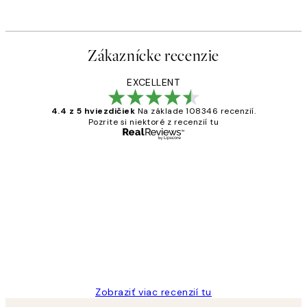
Od 47,94 €
79,90 €
Zákaznícke recenzie
EXCELLENT
4.4 z 5 hviezdičiek
Na základe 108346 recenzií.
Pozrite si niektoré z recenzií tu
Overený kupujúci
Zákaznícke
recenzie
All its ok
5 máj
Jana K
Zobraziť viac recenzií tu