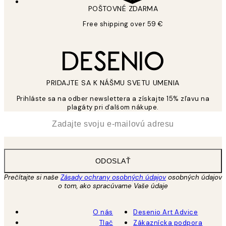
POŠTOVNÉ ZDARMA
Free shipping over 59 €
PRIDAJTE SA K NÁŠMU SVETU UMENIA
Prihláste sa na odber newslettera a získajte 15% zľavu na
plagáty pri ďalšom nákupe.
*
E-mail
ODOSLAŤ
Prečítajte si naše
Zásady ochrany osobných údajov
osobných údajov
o tom, ako spracúvame Vaše údaje
O nás
Desenio Art Advice
Tlač
Zákaznícka podpora