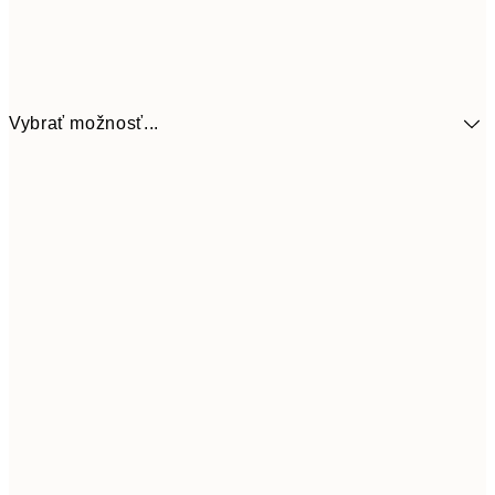
Vybrať možnosť...
41,3
30x40 cm