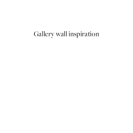
 Plagát
Romantic Green Trio Sady pl
Od 47,94 €
79,90 €
Gallery wall inspiration