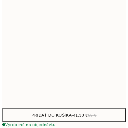
69,3
50x70 cm
Bez rámu
PRIDAŤ DO KOŠÍKA
-
41,30 €
59 €
Vyrobené na objednávku