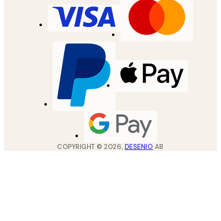
COPYRIGHT ©
2026
,
DESENIO
AB