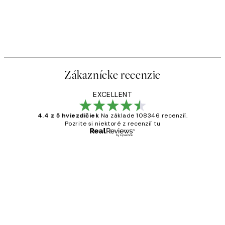
Zákaznícke recenzie
EXCELLENT
4.4 z 5 hviezdičiek
Na základe 108346 recenzií.
Pozrite si niektoré z recenzií tu
Overený kupujúci
Zákaznícke
recenzie
All its ok
5 máj
Jana K