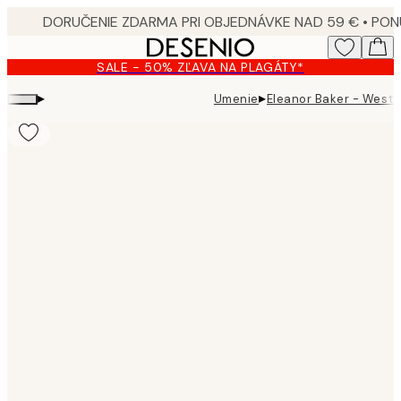
Skip
to
main
SALE - 50% ZĽAVA NA PLAGÁTY*
content.
▸
▸
Umenie
Eleanor Baker - West 
Product
images