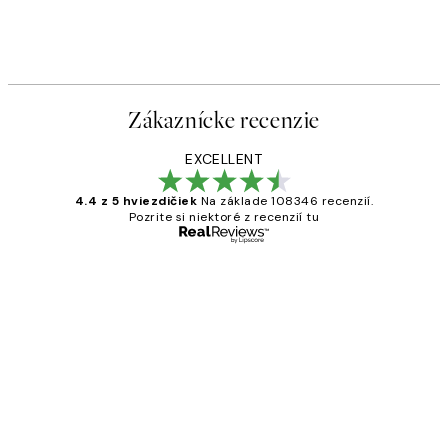
Zákaznícke recenzie
EXCELLENT
4.4 z 5 hviezdičiek
Na základe 108346 recenzií.
Pozrite si niektoré z recenzií tu
Overený kupujúci
Zákaznícke
recenzie
All its ok
5 máj
Jana K