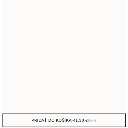
69,3
50x70 cm
Bez rámu
PRIDAŤ DO KOŠÍKA
-
41,30 €
59 €