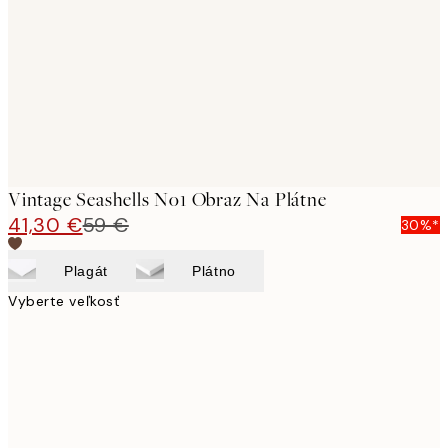
images
Vintage Seashells No1 Obraz Na Plátne
41,30 €
59 €
30%*
Plagát
Plátno
Vyberte veľkosť