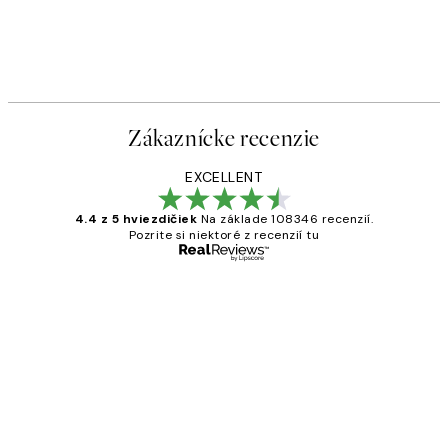
Zákaznícke recenzie
EXCELLENT
4.4 z 5 hviezdičiek
Na základe 108346 recenzií.
Pozrite si niektoré z recenzií tu
Overený kupujúci
Zákaznícke
recenzie
All its ok
5 máj
Jana K