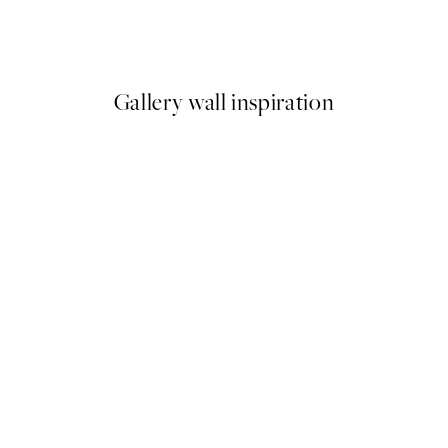
 Plagát
Romantic Green Trio Sady pl
Od 47,94 €
79,90 €
Gallery wall inspiration