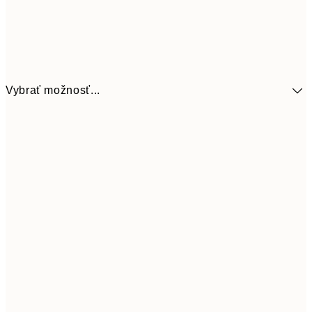
Vybrať možnosť...
41,3
30x40 cm