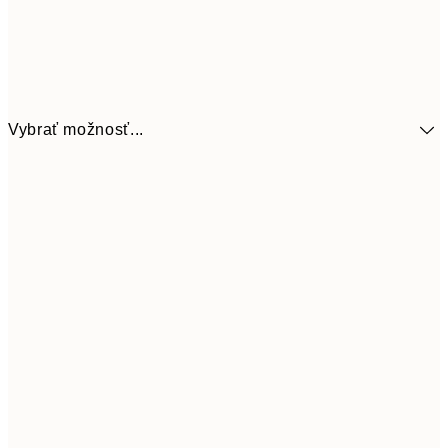
Vybrať možnosť...
41,3
30x40 cm