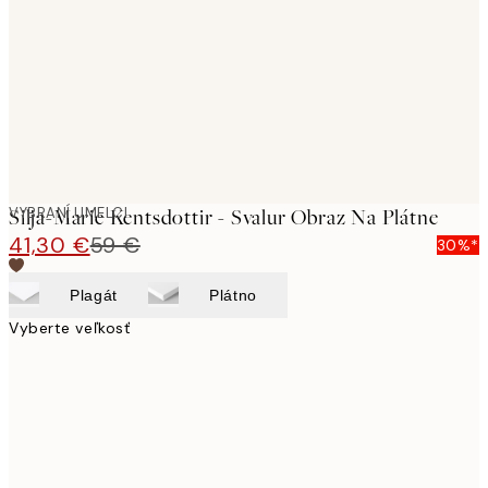
images
VYBRANÍ UMELCI
Silja-Marie Kentsdottir - Svalur Obraz Na Plátne
41,30 €
59 €
30%*
Plagát
Plátno
Vyberte veľkosť