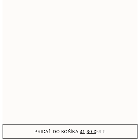
69,3
50x70 cm
Bez rámu
PRIDAŤ DO KOŠÍKA
-
41,30 €
59 €