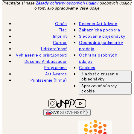
Prečítajte si naše
Zásady ochrany osobných údajov
osobných údajov
o tom, ako spracúvame Vaše údaje
O nás
Desenio Art Advice
Tlač
Zákaznícka podpora
Imprint
Sledovanie objednávky
Career
Obchodné podmienky
Udržateľnosť
predaja
Vyhlásenie o prístupnosti
Ochrana osobných
Desenio Ambassador
údajov
Programme
Cookies
Art Awards
Žiadosť o zrušenie
objednávky
Prihlásenie (firma)
Spravovať súbory
cookie
SVK
SLOVENSKÝ