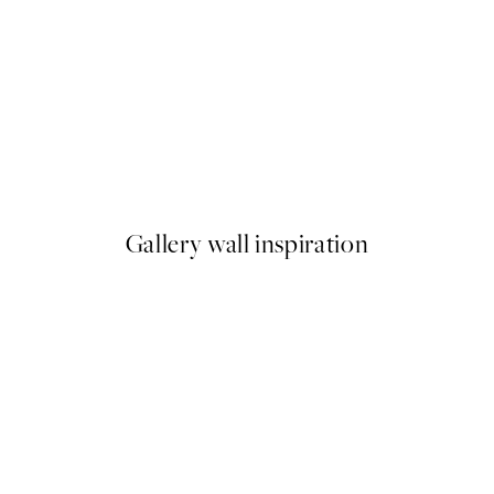
-40%
 Plagát
Romantic Green Trio Sady pl
Od 47,94 €
79,90 €
Gallery wall inspiration