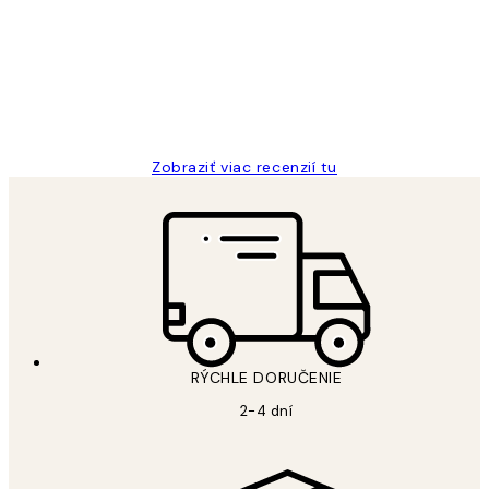
recenzie
All its ok
5 máj
Jana K
Zobraziť viac recenzií tu
RÝCHLE DORUČENIE
2-4 dní