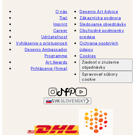
O nás
Desenio Art Advice
Tlač
Zákaznícka podpora
Imprint
Sledovanie objednávky
Career
Obchodné podmienky
Udržateľnosť
predaja
Vyhlásenie o prístupnosti
Ochrana osobných
Desenio Ambassador
údajov
Programme
Cookies
Art Awards
Žiadosť o zrušenie
objednávky
Prihlásenie (firma)
Spravovať súbory
cookie
SVK
SLOVENSKÝ