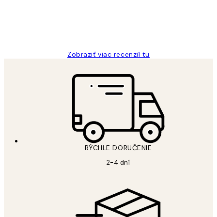
5 máj
Jana K
Zobraziť viac recenzií tu
RÝCHLE DORUČENIE
2-4 dní