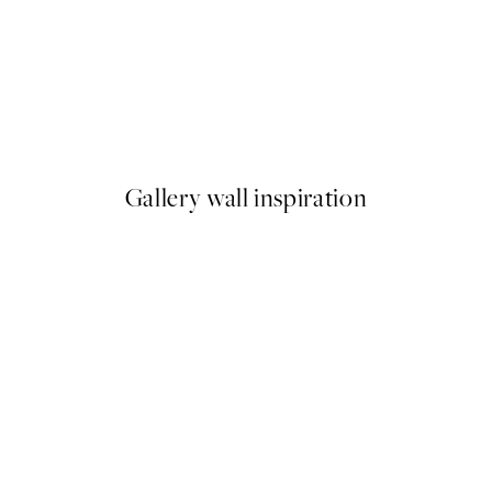
-40%
 Plagát
Romantic Green Trio Sady pl
Od 47,94 €
79,90 €
Gallery wall inspiration