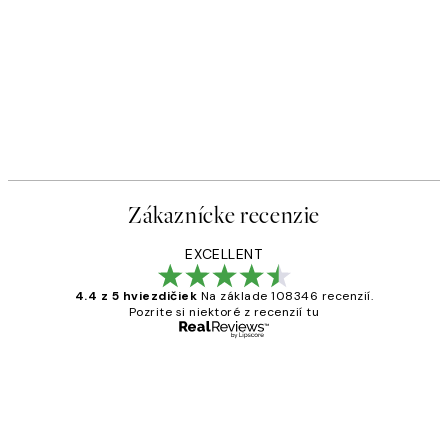
Zákaznícke recenzie
EXCELLENT
4.4 z 5 hviezdičiek
Na základe 108346 recenzií.
Pozrite si niektoré z recenzií tu
Overený kupujúci
Zákaznícke
recenzie
All its ok