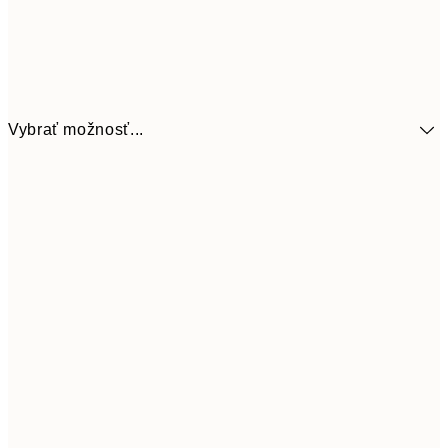
Vybrať možnosť...
41,3
30x40 cm