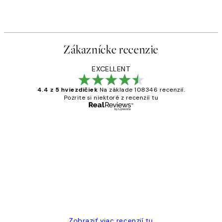
Zákaznícke recenzie
EXCELLENT
4.4 z 5 hviezdičiek
Na základe 108346 recenzií.
Pozrite si niektoré z recenzií tu
Overený kupujúci
Zákaznícke
recenzie
All its ok
5 máj
Jana K
Zobraziť viac recenzií tu