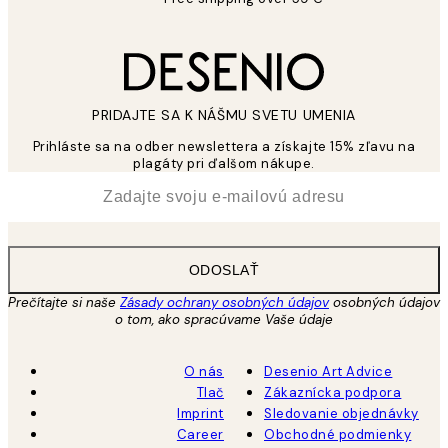
PRIDAJTE SA K NÁŠMU SVETU UMENIA
Prihláste sa na odber newslettera a získajte 15% zľavu na
plagáty pri ďalšom nákupe.
*
E-mail
ODOSLAŤ
Prečítajte si naše
Zásady ochrany osobných údajov
osobných údajov
o tom, ako spracúvame Vaše údaje
O nás
Desenio Art Advice
Tlač
Zákaznícka podpora
Imprint
Sledovanie objednávky
Career
Obchodné podmienky