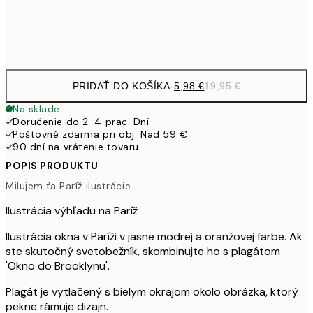
Frame
options
PRIDAŤ DO KOŠÍKA
-
5,98 €
19,95 €
Na sklade
Doručenie do 2-4 prac. Dní
Poštovné zdarma pri obj. Nad 59 €
90 dní na vrátenie tovaru
POPIS PRODUKTU
Milujem ťa Paríž ilustrácie
Ilustrácia výhľadu na Paríž
Ilustrácia okna v Paríži v jasne modrej a oranžovej farbe. Ak
ste skutočný svetobežník, skombinujte ho s plagátom
'Okno do Brooklynu'.
Plagát je vytlačený s bielym okrajom okolo obrázka, ktorý
pekne rámuje dizajn.