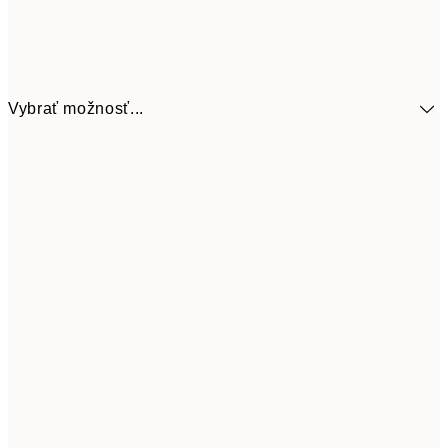
Vybrať možnosť...
5,
30x40 cm
19,