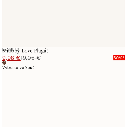
images
PEANUTS
Snoopy Love Plagát
9,98 €
19,95 €
50%*
Vyberte veľkosť