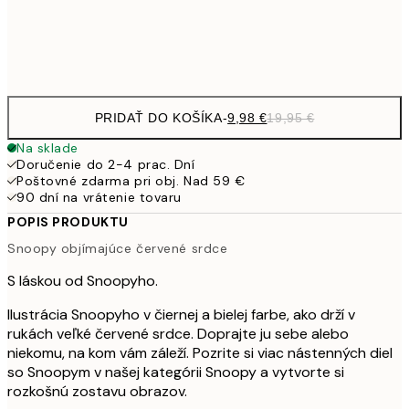
Frame
options
PRIDAŤ DO KOŠÍKA
-
9,98 €
19,95 €
Na sklade
Doručenie do 2-4 prac. Dní
Poštovné zdarma pri obj. Nad 59 €
90 dní na vrátenie tovaru
POPIS PRODUKTU
Snoopy objímajúce červené srdce
S láskou od Snoopyho.
Ilustrácia Snoopyho v čiernej a bielej farbe, ako drží v
rukách veľké červené srdce. Doprajte ju sebe alebo
niekomu, na kom vám záleží. Pozrite si viac nástenných diel
so Snoopym v našej kategórii Snoopy a vytvorte si
rozkošnú zostavu obrazov.