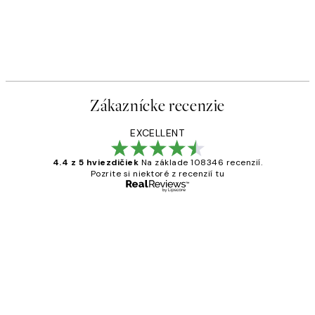
Zákaznícke recenzie
EXCELLENT
4.4 z 5 hviezdičiek
Na základe 108346 recenzií.
Pozrite si niektoré z recenzií tu
Overený kupujúci
Zákaznícke
recenzie
All its ok
5 máj
Jana K