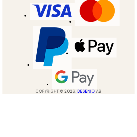
COPYRIGHT ©
2026
,
DESENIO
AB