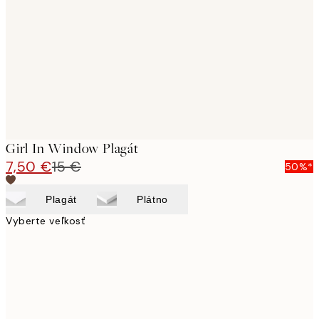
images
Girl In Window Plagát
7,50 €
15 €
50%*
Plagát
Plátno
Vyberte veľkosť