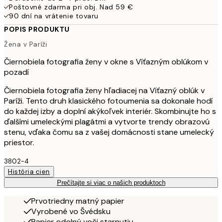
Poštovné zdarma pri obj. Nad 59 €
90 dní na vrátenie tovaru
POPIS PRODUKTU
Žena v Paríži
Čiernobiela fotografia ženy v okne s Víťazným oblúkom v
pozadí
Čiernobiela fotografia ženy hľadiacej na Víťazný oblúk v
Paríži. Tento druh klasického fotoumenia sa dokonale hodí
do každej izby a doplní akýkoľvek interiér. Skombinujte ho s
ďalšími umeleckými plagátmi a vytvorte trendy obrazovú
stenu, vďaka čomu sa z vašej domácnosti stane umelecký
priestor.
3802-4
História cien
Prečítajte si viac o našich produktoch
Prvotriedny matný papier
Vyrobené vo Švédsku
Papier odolný voči starnutiu