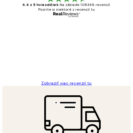
4.4 z 5 hviezdičiek
Na základe 108346 recenzií.
Pozrite si niektoré z recenzií tu
Overený kupujúci
Zákaznícke
recenzie
All its ok
5 máj
Jana K
Zobraziť viac recenzií tu