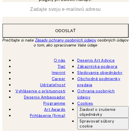
*
E-mail
ODOSLAŤ
Prečítajte si naše
Zásady ochrany osobných údajov
osobných údajov
o tom, ako spracúvame Vaše údaje
O nás
Desenio Art Advice
Tlač
Zákaznícka podpora
Imprint
Sledovanie objednávky
Career
Obchodné podmienky
Udržateľnosť
predaja
Vyhlásenie o prístupnosti
Ochrana osobných
Desenio Ambassador
údajov
Programme
Cookies
Art Awards
Žiadosť o zrušenie
objednávky
Prihlásenie (firma)
Spravovať súbory
cookie