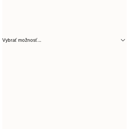
Vybrať možnosť...
7,
21x30 cm