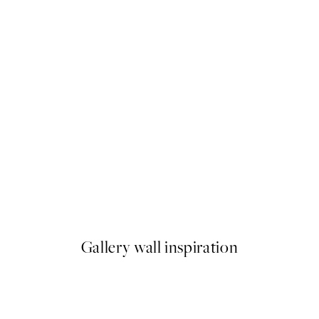
50%*
Prada Plagát
Od 3,98 €
7,95 €
Gallery wall inspiration