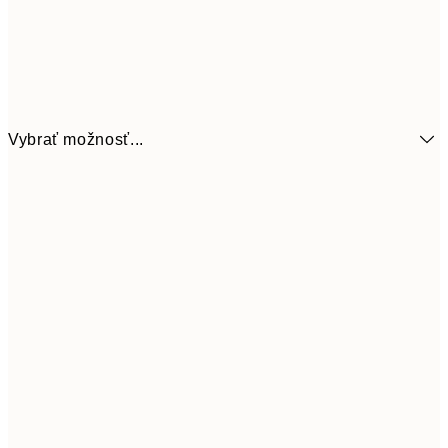
Vybrať možnosť...
7,
21x30 cm