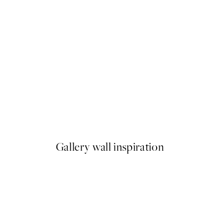
50%*
Vintage Camera Plagát
Od 6,50 €
13 €
Gallery wall inspiration