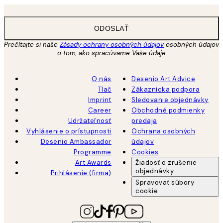
ODOSLAŤ
Prečítajte si naše
Zásady ochrany osobných údajov
osobných údajov
o tom, ako spracúvame Vaše údaje
O nás
Desenio Art Advice
Tlač
Zákaznícka podpora
Imprint
Sledovanie objednávky
Career
Obchodné podmienky
Udržateľnosť
predaja
Vyhlásenie o prístupnosti
Ochrana osobných
Desenio Ambassador
údajov
Programme
Cookies
Art Awards
Žiadosť o zrušenie
objednávky
Prihlásenie (firma)
Spravovať súbory
cookie