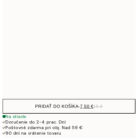
10,9
30x40 cm
21,
1
50x70 cm
27,2
70x100 cm
54,
59,5
100x150 cm
1
Frame
options
PRIDAŤ DO KOŠÍKA
-
7,50 €
15 €
Na sklade
Doručenie do 2-4 prac. Dní
Poštovné zdarma pri obj. Nad 59 €
90 dní na vrátenie tovaru