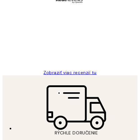
Overený kupujúci
Zákaznícke
recenzie
All its ok
5 máj
Jana K
Zobraziť viac recenzií tu
RÝCHLE DORUČENIE