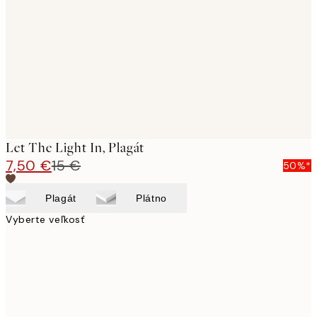
images
Let The Light In, Plagát
7,50 €
15 €
50%*
Plagát
Plátno
Vyberte veľkosť